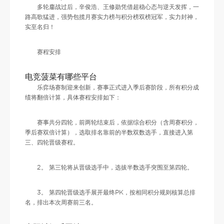
多轮鏖战过后，辛俊浩、王修勋凭借超稳心态与逆天发挥，一
路高歌猛进，强势包揽月赛实力榜与积分榜双榜冠军，实力封神，
实至名归！
赛程安排
电竞菠菜有哪些平台
乐弈场赛制迎来创新，赛事正式进入季后赛阶段，所有积分成
绩将翻倍计算，具体赛程安排如下：
赛事共分四轮，前两轮结束后，依据综合积分（含周赛积分，
季后赛双倍计算），选取排名靠前的半数双数选手，直接进入第
三、四轮晋级赛程。
2。 第三轮将从晋级选手中，选拔半数选手突围至第四轮。
3。 第四轮晋级选手展开最终PK，按相同积分规则核算总排
名，排出本次周赛前三名。