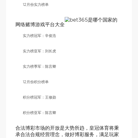
12月份实力榜单
网络赌博游戏平台大全
实力榜冠军：辛俊浩
实力榜亚军：刘长虎
实力榜季军：陈言卿
12月份积分榜单
积分榜冠军：王修勋
积分榜亚军：陈言卿
合法博彩市场的开放是大势所趋，皇冠体育将秉
承合法合规经营理念，做好博彩服务，满足玩家