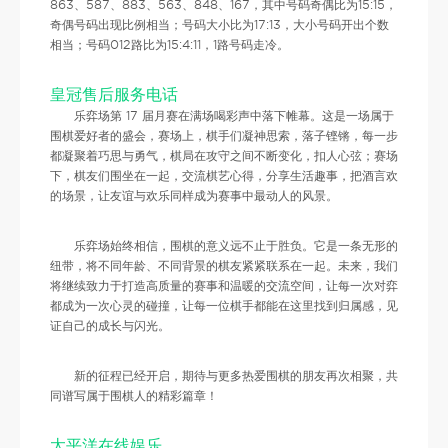
863、587、883、563、848、167，其中号码奇偶比为15:15，
奇偶号码出现比例相当；号码大小比为17:13，大小号码开出个数
相当；号码012路比为15:4:11，1路号码走冷。
皇冠售后服务电话
乐弈场第 17 届月赛在满场喝彩声中落下帷幕。这是一场属于
围棋爱好者的盛会，赛场上，棋手们凝神思索，落子铿锵，每一步
都凝聚着巧思与勇气，棋局在攻守之间不断变化，扣人心弦；赛场
下，棋友们围坐在一起，交流棋艺心得，分享生活趣事，把酒言欢
的场景，让友谊与欢乐同样成为赛事中最动人的风景。
乐弈场始终相信，围棋的意义远不止于胜负。它是一条无形的
纽带，将不同年龄、不同背景的棋友紧紧联系在一起。未来，我们
将继续致力于打造高质量的赛事和温暖的交流空间，让每一次对弈
都成为一次心灵的碰撞，让每一位棋手都能在这里找到归属感，见
证自己的成长与闪光。
新的征程已经开启，期待与更多热爱围棋的朋友再次相聚，共
同谱写属于围棋人的精彩篇章！
太平洋在线娱乐