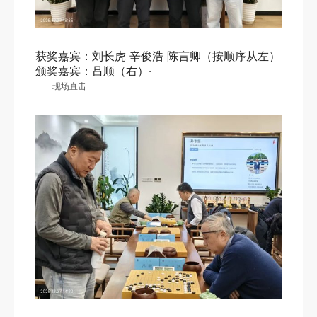
获奖嘉宾：刘长虎 辛俊浩 陈言卿（按顺序从左）
颁奖嘉宾：吕顺（右）·
现场直击