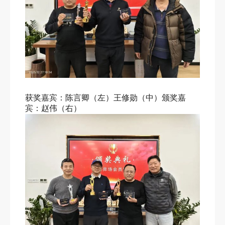
获奖嘉宾：陈言卿（左）王修勋（中）颁奖嘉
宾：赵伟（右）