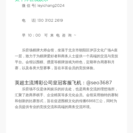
微 信 号| leyichang2024
电 话| 130 3102 2619
早 10：00 可 来 电 咨 询 ~
乐弈场棋牌大师会馆，坐落于北京市朝阳区伊莎文化广场A座
一层，致力于为棋牌爱好者和商务人士提供一个高端的交流与竞技
平台。会馆以围棋、掼蛋等棋牌游戏为特色，定期举办周赛和月
赛，以及各类大型赛事，旨在丰富会员的竞技体验。
英超主流博彩公司皇冠客服飞机：@seo3687
乐弈场不仅是休闲娱乐的好去处，也是商务交流的理想场所，
汇聚了政商界棋手、企业精英等多元化会员。会馆采用独特的赛制
和创新的比赛形式，旨在促进围棋文化的传播6868三公，同时为
会员提供专业的竞技交流和高端的商务交流环境。