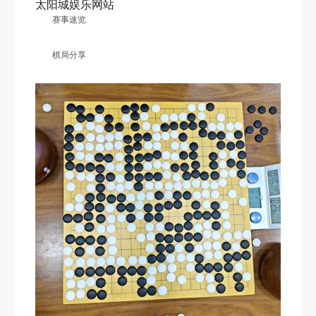
太阳城娱乐网站
赛事速览
棋局分享