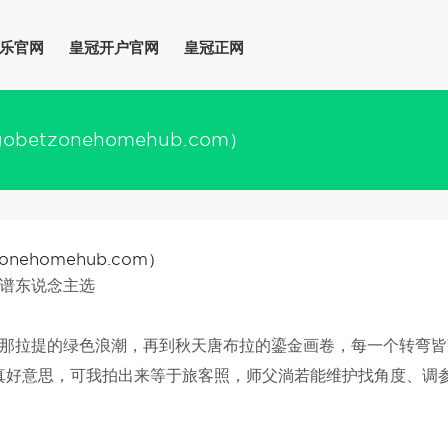
乐官网
皇冠开户官网
皇冠正网
etzonehomehub.com）
nehomehub.com）
谱东说念主选
那拉提的绿色浪潮，再到秋天唐布拉的鎏金画卷，每一个转弯皆
真好意思，可我拍出来等于旅客照，师父淌若能维护找角度、调