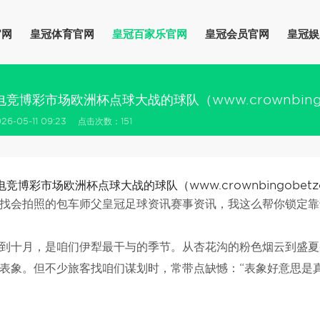
官网
皇冠体育官网
皇冠百家乐官网
皇冠会员官网
皇冠娱
电竞博彩市场欧洲杯点球大战的球队（www.crownbingob
6-05-11 09:23 点击次数：151
电竞博彩市场欧洲杯点球大战的球队（www.crownbingobetzo
找会拍照的包车师父皇冠足球资讯赛事资讯，我这么帮你锁定靠
到十月，是咱们伊犁最干与的季节。从杏花沟的粉色烟云到盛夏
表象。但不少旅客找咱们谋划时，常带点缺憾：“表象好意思是