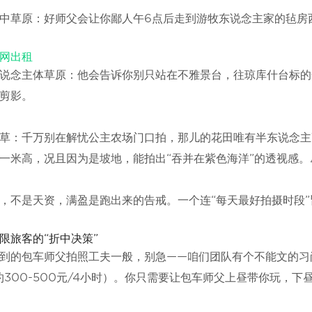
中草原：好师父会让你鄙人午6点后走到游牧东说念主家的毡房西
网出租
说念主体草原：他会告诉你别只站在不雅景台，往琼库什台标的
剪影。
草：千万别在解忧公主农场门口拍，那儿的花田唯有半东说念主
一米高，况且因为是坡地，能拍出“吞并在紫色海洋”的透视感。⚠
，不是天资，满盈是跑出来的告戒。一个连“每天最好拍摄时段
限旅客的“折中决策”
到的包车师父拍照工夫一般，别急——咱们团队有个不能文的习
约300-500元/4小时）。你只需要让包车师父上昼带你玩，