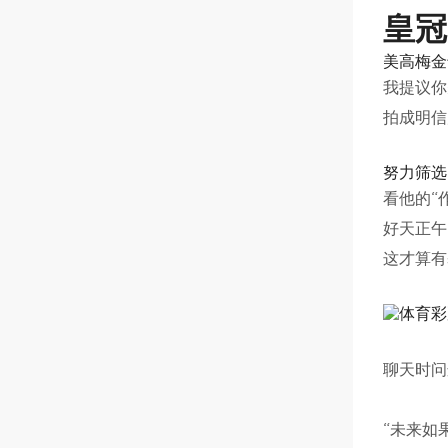
皇冠
美高梅金
我提议你
拍成明信
努力筛选
看他的“
好天正午
这才算有
聊天时问
“未来如