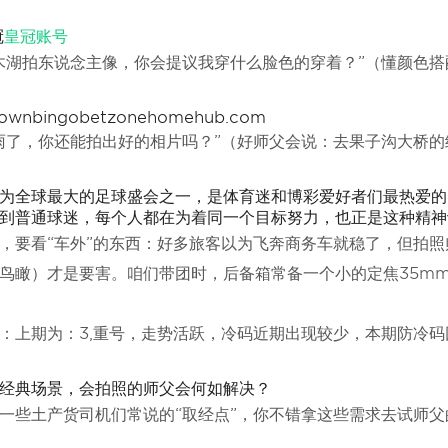
冠
皇冠账号
木湖拍东说念主像，你会提议我穿什么脸色的穿着？”（懂颜色
ownbingobetzonehomehub.com
雨了，你还能拍出好的相片吗？”（好师父会说：去果子沟大桥的
为全球最大的足球盛会之一，是体育迷和博彩爱好者们最热爱的
到普通球迷，每个人都在为着同一个目标努力，也正是这种精神
，要看“车外”的东西：好多旅客以为飞奔商务车就稳了，但拍
鸟瞰）才是要害。咱们带团时，后备箱常备一个小的定焦35m
：上期为：3,重号，走势活跃，冷码近期出现较少，本期防冷码
经典场景，会拍照的师父会何如解决？
一些土产货司机们常说的“取经点”，你不错拿这些需求去试师父