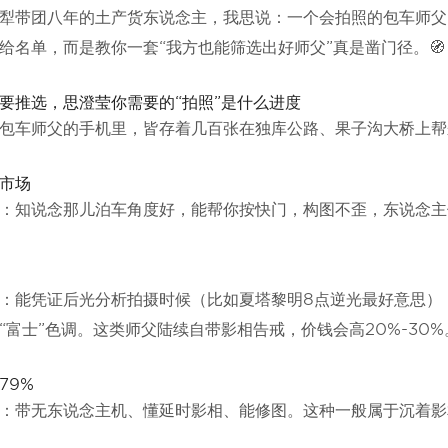
犁带团八年的土产货东说念主，我思说：一个会拍照的包车师父
给名单，而是教你一套“我方也能筛选出好师父”真是凿门径。🧭
要推选，思澄莹你需要的“拍照”是什么进度
包车师父的手机里，皆存着几百张在独库公路、果子沟大桥上帮
市场
：知说念那儿泊车角度好，能帮你按快门，构图不歪，东说念主
：能凭证后光分析拍摄时候（比如夏塔黎明8点逆光最好意思）
“富士”色调。这类师父陆续自带影相告戒，价钱会高20%-30%
79%
：带无东说念主机、懂延时影相、能修图。这种一般属于沉着影