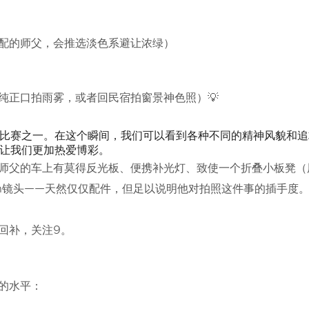
搭配的师父，会推选淡色系避让浓绿）
纯正口拍雨雾，或者回民宿拍窗景神色照）💡
比赛之一。在这个瞬间，我们可以看到各种不同的精神风貌和追
让我们更加热爱博彩。
照师父的车上有莫得反光板、便携补光灯、致使一个折叠小板凳（
m镜头——天然仅仅配件，但足以说明他对拍照这件事的插手度
回补，关注9。
的水平：