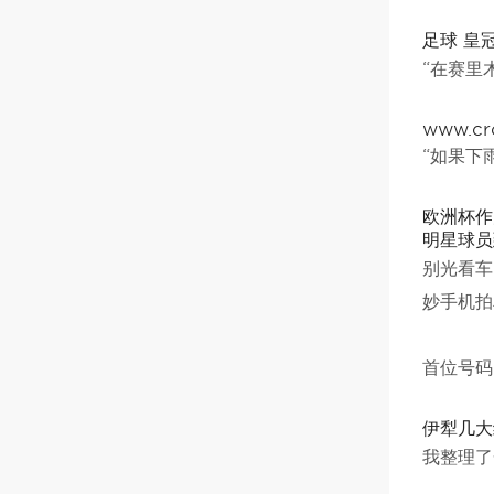
足球 皇
“在赛里
www.cr
“如果下
欧洲杯作
明星球员
别光看车
妙手机拍
首位号码
伊犁几大
我整理了