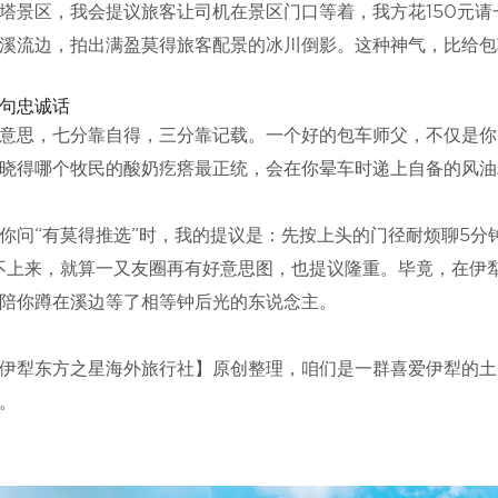
塔景区，我会提议旅客让司机在景区门口等着，我方花150元
溪流边，拍出满盈莫得旅客配景的冰川倒影。这种神气，比给包
句忠诚话
意思，七分靠自得，三分靠记载。一个好的包车师父，不仅是你
晓得哪个牧民的酸奶疙瘩最正统，会在你晕车时递上自备的风油精
你问“有莫得推选”时，我的提议是：先按上头的门径耐烦聊5分
不上来，就算一又友圈再有好意思图，也提议隆重。毕竟，在伊
陪你蹲在溪边等了相等钟后光的东说念主。
伊犁东方之星海外旅行社】原创整理，咱们是一群喜爱伊犁的土
。