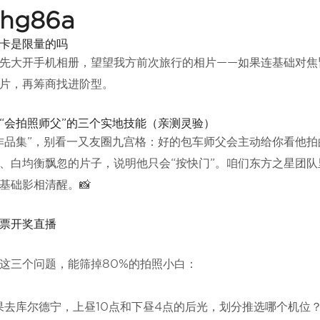
hg86a
卡是限量的吗
先大开手机相册，望望我方前次旅行的相片——如果连基础对焦
片，再筹商找进阶型。
“会拍照师父”的三个实地技能（亲测灵验）
作品集”，别看一又友圈九宫格：好的包车师父会主动给你看他
、白均衡飘忽的片子，说明他只会“按快门”。咱们东方之星团队
基础影相清醒。📸
这三个问题，能筛掉80%的拍照小白：
果去库尔德宁，上昼10点和下昼4点的后光，划分推选哪个机位