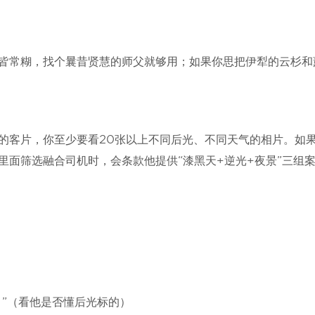
皆常糊，找个曩昔贤慧的师父就够用；如果你思把伊犁的云杉和
拍的客片，你至少要看20张以上不同后光、不同天气的相片。如
里面筛选融合司机时，会条款他提供“漆黑天+逆光+夜景”三组
？”（看他是否懂后光标的）