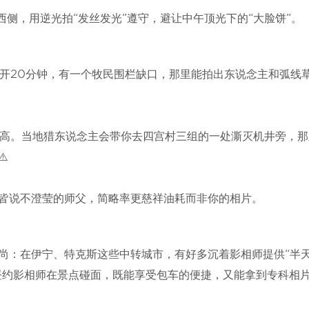
侧，用逆光拍“发丝发光”遵守，避让中午顶光下的“大脸饼”。
开20分钟，有一个牧民围栏缺口，那里能拍出东说念主和弧线
高。当地猎东说念主会带你去四宫村三组的一处澌灭机井旁，那
️
”皆说不澄莹的师父，简略率更慈祥油耗而非你的相片。
尚：在伊宁、特克斯这些中转城市，有好多沉着影相师提供“半
下昼约影相师在景点碰面，既能享受包车的便捷，又能拿到专科相片