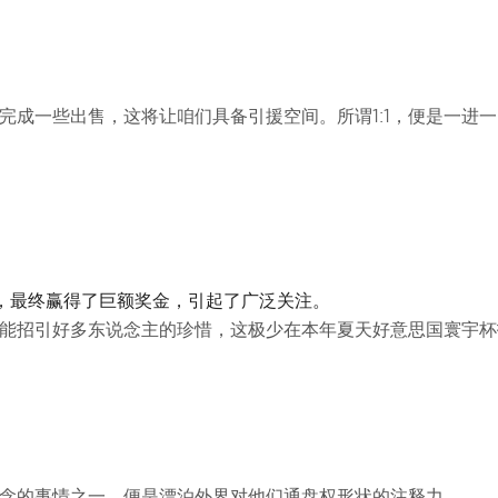
成一些出售，这将让咱们具备引援空间。所谓1:1，便是一进
注，最终赢得了巨额奖金，引起了广泛关注。
能招引好多东说念主的珍惜，这极少在本年夏天好意思国寰宇杯
念的事情之一，便是漂泊外界对他们通盘权形状的注释力。