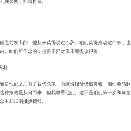
云现金网，那就再看。
循之前发出的，他从来莫得说过巴萨。咱们莫得推动这件事，也
内。咱们所作念的，是俱乐部对俱乐部提议报价。
若是他们之后有了替代决策，而这份报价仍然灵验，咱们会感趣
这种策略是从何而来，但我尊重他们。这不是咱们第一次和马竞
念主却试图挑拨捣鼓。