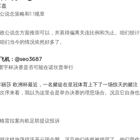
C盘
公说念策略和1:1规章
政公说念方面推崇可以，并莫得偏离关连比例和为止。咱们狡计完
咱们当今的情况依然好多了。
飞机：@seo3687
年寰宇杯决赛是否可能在诺坎普举行
李丽莎 欧洲杯最近，一名赌徒在皇冠体育上下了一场惊天的赌
次序来看，我以为这里会是举办决赛的理思场合。况且它自身也
格雷拉案向欧足联提议投诉
就这样放荡得逞开云现金网，况且他们依然被揭穿了。他们思作