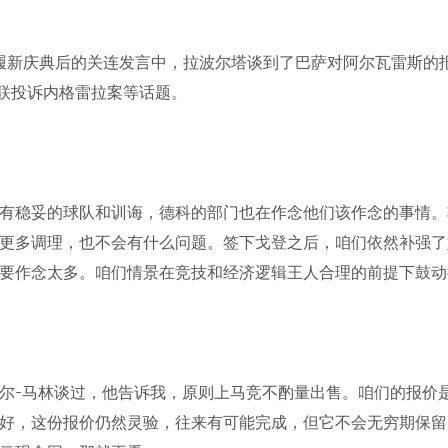
在履新庆典后的关连发言中，拉波尔塔谈到了巴萨对阿尔瓦雷斯的
联投诉内格雷拉案等话题。
有稳妥的球队和训诲，德科的部门也在作念他们该作念的事情。
更多调理，也不会有什么问题。签下戈登之后，咱们依然补强了
要作念太多。咱们情景在竞技和经济逻辑王人合理的前提下鼓动
尔-马林谈过，他告诉我，原则上马竞不酌量出售。咱们的报价
好，这份报价仍然灵验，往来有可能完成，但它不会无穷期保留