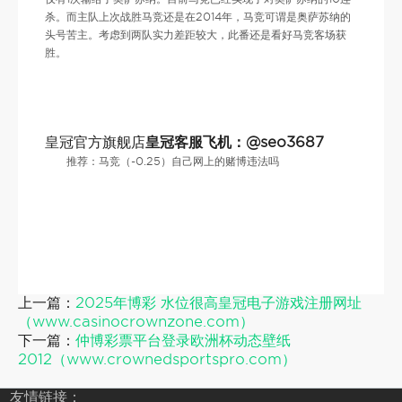
杀。而主队上次战胜马竞还是在2014年，马竞可谓是奥萨苏纳的
头号苦主。考虑到两队实力差距较大，此番还是看好马竞客场获
胜。
皇冠官方旗舰店
皇冠客服飞机：@seo3687
推荐：马竞（-0.25）自己网上的赌博违法吗
上一篇：
2025年博彩 水位很高皇冠电子游戏注册网址
（www.casinocrownzone.com）
下一篇：
仲博彩票平台登录欧洲杯动态壁纸
2012（www.crownedsportspro.com）
友情链接：