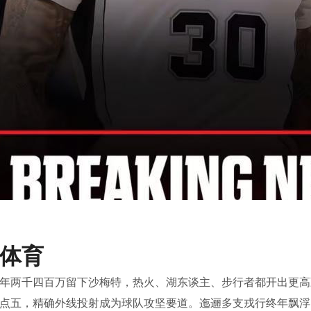
体育
年两千四百万留下沙梅特，热火、湖东谈主、步行者都开出更高
点五，精确外线投射成为球队攻坚要道。迤逦多支戎行终年飘浮