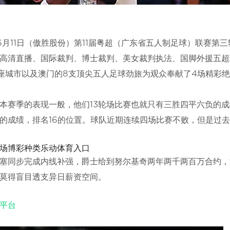
年6月11日（傲胜股份）第11届粤超（广东省五人制足球）联赛
高清直播、国际裁判、博士裁判、美女裁判执法、国脚外援五超
座城市以及澳门的8支顶尖五人足球劲旅为观众奉献了4场精彩
本赛季的表现一般，他们13轮场比赛也就只有三胜四平六负的成
的成绩，排名16的位置。球队近期连续四场比赛不败，但是过
场博彩种类乐动体育入口
塞同步完成内线补强，爵士给到努尔基奇两年两千两百万合约，
莫得盲目透支异日薪资空间。
平台