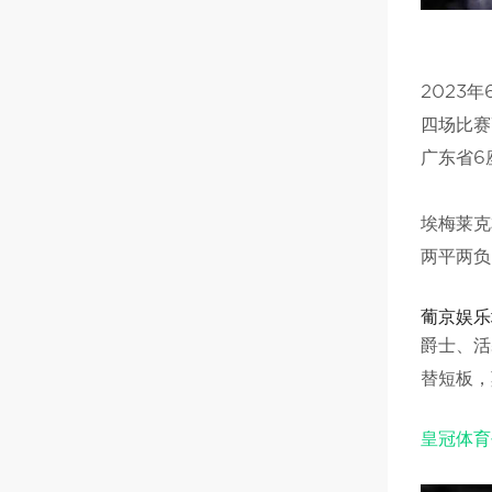
2023
四场比赛
广东省6
埃梅莱克
两平两负
葡京娱乐
爵士、活
替短板，
皇冠体育