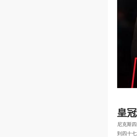
皇冠
尼克斯四
到四十七