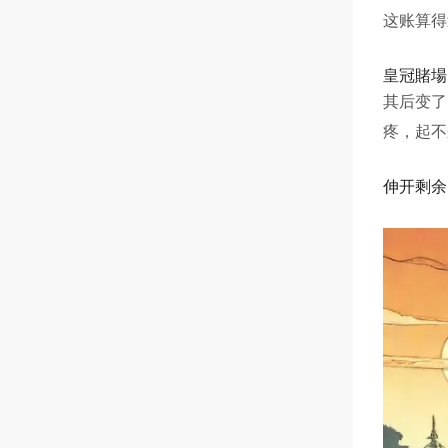
这账算得
皇冠賭場
其后变了
疼，起不
伸开剩余