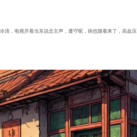
冷清，电视开着当东说念主声，遵守呢，病也随着来了，高血压