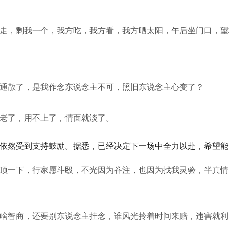
走，剩我一个，我方吃，我方看，我方晒太阳，午后坐门口，望
通散了，是我作念东说念主不可，照旧东说念主心变了？
老了，用不上了，情面就淡了。
依然受到支持鼓励。据悉，已经决定下一场中全力以赴，希望能
顶一下，行家愿斗殴，不光因为眷注，也因为找我灵验，半真情
啥智商，还要别东说念主挂念，谁风光拎着时间来赔，违害就利