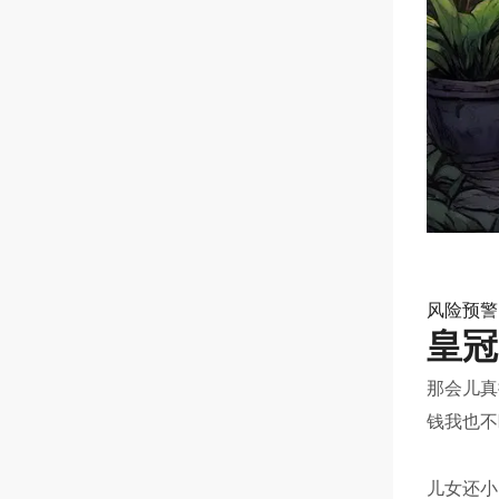
风险预警
皇冠
那会儿真
钱我也不
儿女还小