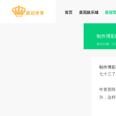
首页
皇冠娱乐城
皇冠
制作博彩网
发布日期：202
制作博彩网
七十三了
年青那阵
兴，这样