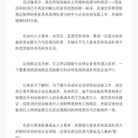
伍洁镟表示，港交所创业板的上市规则也需与时俱进——现金
流和利润已不再是判断公司是否优质的唯一标准。且港交所希望新
规定能帮助更多具有高增长潜力的中小企业在创业板上市，并最终
能够转到主板。
在业内人士看来，这背后，是港交所深知，要进一步盘活创业
板的资金吸引力与交易活跃度，关键在于引入更多具有高成长潜力
的优质新经济高科技企业。
以纳斯达克为例，它之所以能吸引全球众多资本涌入投资，一
个重要原因是纳斯达克能吸引到全球各国高成长科技企业IPO。
记者多方了解到，为了吸引高成长企业登陆创业板上市，港交
所正着手降低企业合规成本。具体而言，鉴于创业板的季度财务汇
报规定令创业板发行人的合规成本高于主板发行人。港交所对此建
议，拟取消对创业板发行人强制季度财务汇报规定，并提议使创业
板发行人聘用监察主任及合规顾问的持续责任与主板保持一致。
在多位香港私募基金人士看来，若要吸引更多具有高成长潜力
的新经济高科技企业登陆，还需交易活跃度与资金流入量的“配
合”。