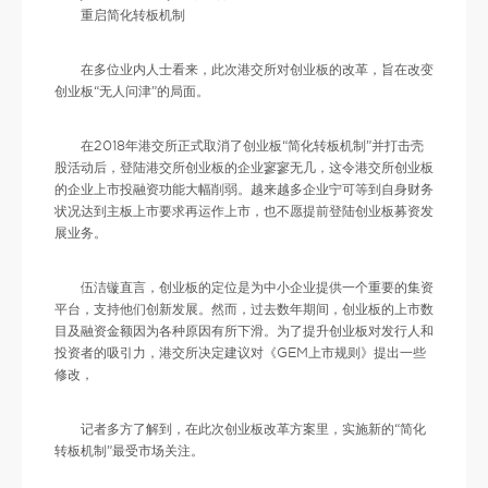
重启简化转板机制
在多位业内人士看来，此次港交所对创业板的改革，旨在改变
创业板“无人问津”的局面。
在2018年港交所正式取消了创业板“简化转板机制”并打击壳
股活动后，登陆港交所创业板的企业寥寥无几，这令港交所创业板
的企业上市投融资功能大幅削弱。越来越多企业宁可等到自身财务
状况达到主板上市要求再运作上市，也不愿提前登陆创业板募资发
展业务。
伍洁镟直言，创业板的定位是为中小企业提供一个重要的集资
平台，支持他们创新发展。然而，过去数年期间，创业板的上市数
目及融资金额因为各种原因有所下滑。为了提升创业板对发行人和
投资者的吸引力，港交所决定建议对《GEM上市规则》提出一些
修改，
记者多方了解到，在此次创业板改革方案里，实施新的“简化
转板机制”最受市场关注。