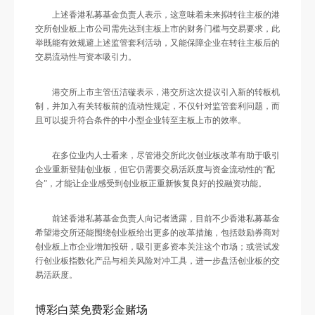
上述香港私募基金负责人表示，这意味着未来拟转往主板的港
交所创业板上市公司需先达到主板上市的财务门槛与交易要求，此
举既能有效规避上述监管套利活动，又能保障企业在转往主板后的
交易流动性与资本吸引力。
港交所上市主管伍洁镟表示，港交所这次提议引入新的转板机
制，并加入有关转板前的流动性规定，不仅针对监管套利问题，而
且可以提升符合条件的中小型企业转至主板上市的效率。
在多位业内人士看来，尽管港交所此次创业板改革有助于吸引
企业重新登陆创业板，但它仍需要交易活跃度与资金流动性的“配
合”，才能让企业感受到创业板正重新恢复良好的投融资功能。
前述香港私募基金负责人向记者透露，目前不少香港私募基金
希望港交所还能围绕创业板给出更多的改革措施，包括鼓励券商对
创业板上市企业增加投研，吸引更多资本关注这个市场；或尝试发
行创业板指数化产品与相关风险对冲工具，进一步盘活创业板的交
易活跃度。
博彩白菜免费彩金赌场