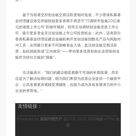
鉴于当前港交所创业板交易活跃度相对低迷，不少香港私募基
金经理建议港交所能鼓励更多券商不再坚守“只调研市值逾20亿港
元的港股上市公司”的操作规则，转而主动调研创业板优质上市公
司，吸引更多资金关注创业板上市公司投资机会；此外，还有部分
香港私募基金经理还建议金融机构开发创业板指数化产品与风险对
冲工具，从而吸引更多不同策略资金入场，盘活创业板交易活跃
度，如此就能形成“正向效应”——带动更多优质初创企业登陆创业
板作为转往主板的“跳板”。
伍洁镟表示：“我们的建议都是着眼于市场的长期发展，而非
仅是为了解决短期问题，因为我们希望为优质企业提供一个融资平
台，让其发展更具规模亚博捕鱼，也致力成为具有发展潜力的中小
企业的孕育地。”
友情链接：
Powered by
皇冠代理开户
@2013-2022
RSS地图
HTML地
图