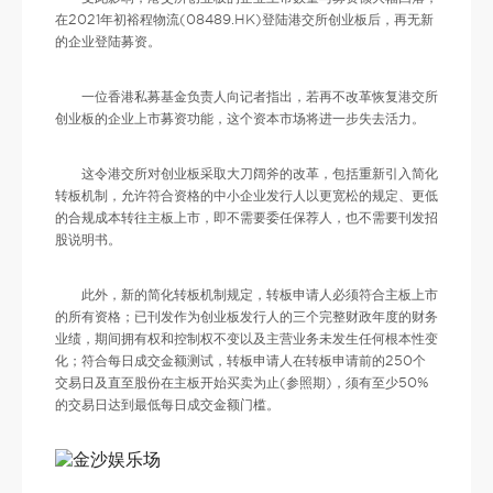
在2021年初裕程物流(08489.HK)登陆港交所创业板后，再无新
的企业登陆募资。
一位香港私募基金负责人向记者指出，若再不改革恢复港交所
创业板的企业上市募资功能，这个资本市场将进一步失去活力。
这令港交所对创业板采取大刀阔斧的改革，包括重新引入简化
转板机制，允许符合资格的中小企业发行人以更宽松的规定、更低
的合规成本转往主板上市，即不需要委任保荐人，也不需要刊发招
股说明书。
此外，新的简化转板机制规定，转板申请人必须符合主板上市
的所有资格；已刊发作为创业板发行人的三个完整财政年度的财务
业绩，期间拥有权和控制权不变以及主营业务未发生任何根本性变
化；符合每日成交金额测试，转板申请人在转板申请前的250个
交易日及直至股份在主板开始买卖为止(参照期)，须有至少50%
的交易日达到最低每日成交金额门槛。