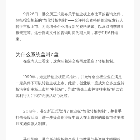
9月26日，港交所正式发布关于创业板上市改革的咨询文件，
包括拟实施新的“简化转板机制”——允许符合资格的创业板发行人
转往主板上市、为高增长企业增设新的资格测试、以及取消季度汇
报规定等。这份咨询文件的咨询时间为期六周，将于11月6日结
束。
为什么系统盘叫c盘
在业内人士看来，这意味着港交所再度重启了转板机制。
1999年，港交所创业板正式推出，并允许创业板企业在满足
一定条件下可以转往主板上市。此后，创业板一度成为众多企业转
板港交所主板上市的“中转站”，导致“借壳上市并转往主板”的监管
套利行为(下称“壳股活动”)泛滥。
2018年，港交所正式取消了创业板“简化转板机制”，并着手
打击壳股活动，进一步提高创业板申请人在上市时的最低市值要求
且实施保荐人制度。
受此影响，港交所创业板的企业上市数量与募资额大幅回落，