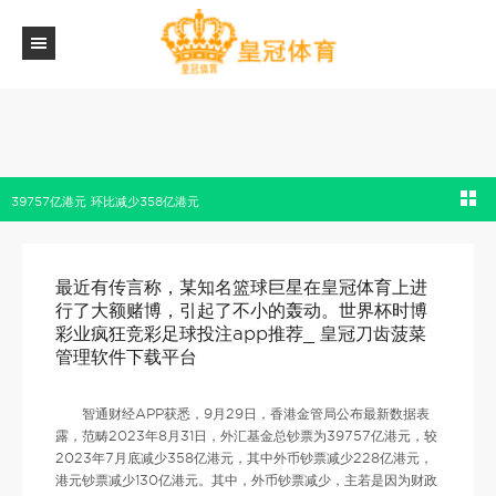
世界杯时博彩业疯狂竞彩足球投注app推荐_香港金管局：范畴8月31日止外汇基金总钞票
39757亿港元 环比减少358亿港元
最近有传言称，某知名篮球巨星在皇冠体育上进
行了大额赌博，引起了不小的轰动。世界杯时博
彩业疯狂竞彩足球投注app推荐_ 皇冠刀齿菠菜
管理软件下载平台
智通财经APP获悉，9月29日，香港金管局公布最新数据表
露，范畴2023年8月31日，外汇基金总钞票为39757亿港元，较
2023年7月底减少358亿港元，其中外币钞票减少228亿港元，
港元钞票减少130亿港元。其中，外币钞票减少，主若是因为财政