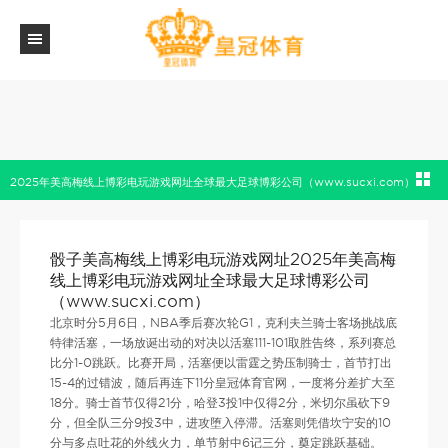
2025年美高梅线上博彩电玩游戏网址全球最大足球博彩公司（www.sucxi.com）
骰子美高梅线上博彩电玩游戏网址2025年美高梅
线上博彩电玩游戏网址全球最大足球博彩公司
（www.sucxi.com）
北京时分5月6日，NBA季后赛次轮G1，克利夫兰骑士客场挑战底
特律活塞，一场放诞出动的对决以活塞111-101取胜告终，系列赛总
比分1-0跳跃。比赛开局，活塞便以雷霆之势压制骑士，首节打出
15-4的过错波，随后再连下11分皇冠体育官网，一度将分差扩大至
18分。骑士首节仅得21分，哈登3投1中仅得2分，米切尔虽砍下9
分，但全队三分9投3中，进攻堕入停滞。活塞则凭借坎宁安的10
分与多点吐花的外线火力，单节射中6记三分，奠定跳跃基础。