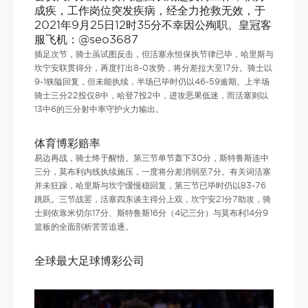
成疾，工作岗位突发疾病，经全力抢救无效，于
2021年9月25日12时35分不幸因公殉职。皇冠客
服飞机：@seo3687
插足次节，骑士虽试图反击，但活塞永恒保执节律已毕，哈里斯与
坎宁安联贯得分，再度打出8-0攻势，将分差拉大至17分。骑士以
9-1狭隘回复，但未能执续，半场已毕时仍以46-59逾期。上半场
骑士三分22投仅8中，哈登7投2中，进攻恶果低迷，而活塞则以
13中6的三分射中率守护火力输出。
体育博彩赔率
易边再战，骑士终于醒悟。第三节单节轰下30分，斯特鲁斯连中
三分，莫布利内线执续施压，一度将分差消弱至7分。有关词活塞
并未狂躁，哈里斯与坎宁缓慢稳回复，第三节已毕时仍以83-76
跳跃。三节战罢，活塞四东谈主得分上双，坎宁安21分7助攻，骑
士则依靠米切尔17分、斯特鲁斯16分（4记三分）与莫布利14分9
篮板的全面剖析苦苦追逐。
全球最大足球博彩公司