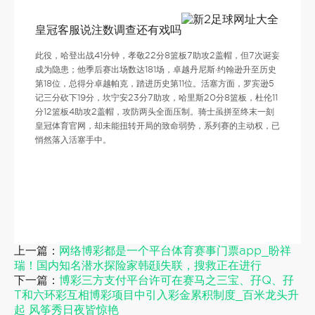
皇冠客服说注数调查还有戏吗
此役，哈登出战41分钟，孝敬22分8篮板7助攻2盖帽，但7次诞妄
成为隐患；他季后赛出场数达181场，卓越丹尼斯·约翰逊升至历史
第18位，总得分卓越帕克，踏进历史第11位。活塞方面，罗宾逊5
记三分砍下19分，坎宁安23分7助攻，哈里斯20分8篮板，杜伦11
分12篮板4助攻2盖帽，攻防两头全面压制。骑士虽拼至终末一刻
皇冠体育官网，却未能扭转开局的致命弱势，系列赛的主动权，已
悄然落入活塞手中。
上一篇：
网络博彩都是一个平台体育赛事门票app_盼祥
瑞！国内知名潜水探险家韩颋失联，搜救正在进行
下一篇：
博彩三方支付平台许可在赛马之三宝、孖Q、孖
T和六环彩互相博彩项目中引入彩金累积制度_百米龙头升
起 风筝秀日夜皆惊艳