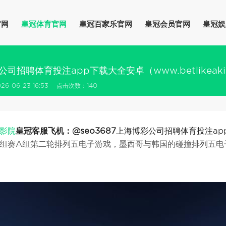
官网
皇冠体育官网
皇冠百家乐官网
皇冠会员官网
皇冠娱
司招聘体育投注app下载大全安卓（www.betlikeakin
6-06-23 16:53 点击次数：140
影院
皇冠客服飞机：@seo3687
上海博彩公司招聘体育投注app下载
组赛A组第二轮排列五电子游戏，墨西哥与韩国的碰撞排列五电