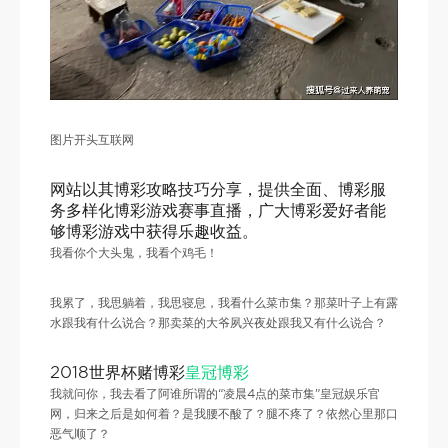
图片开头互联网
网站以其博彩攻略技巧分享，提供全面、博彩服
务多样化博彩游戏赛事直播，广大博彩爱好者能
够博彩游戏中获得乐趣收益。
我看你个大头鬼，我看个鸡毛！
我累了，我思躺着，我思寝息，我看什么菜市集？那菜叶子上有露
水跟我有什么说合？那卖菜的大爷夙兴夜处跟我又有什么说合？
2018世界杯赌博彩
皇冠博彩
我就问你，我去看了阿谁所谓的“凌晨4点的菜市集”皇冠娱乐官
网，归来之后是如何着？是我腰不酸了？腿不疼了？依然心里那口
恶气顺了？