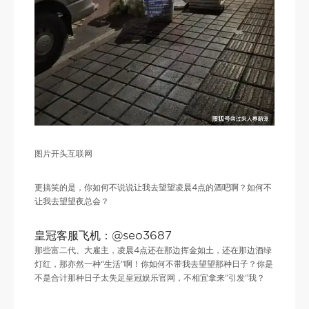
图片开头互联网
更搞笑的是，你如何不说说让我去望望凌晨4点的酒吧啊？如何不
让我去望望夜总会？
皇冠客服飞机：@seo3687
那些富二代、大雇主，凌晨4点还在那边挥金如土，还在那边酒绿
灯红，那亦然一种“生活”啊！你如何不带我去望望那种日子？你是
不是合计那种日子太失足皇冠娱乐官网，不相宜拿来“引发”我？