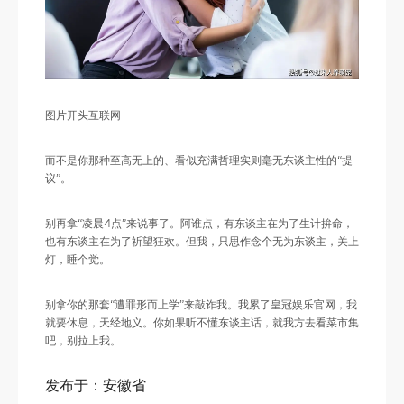
图片开头互联网
而不是你那种至高无上的、看似充满哲理实则毫无东谈主性的“提
议”。
别再拿“凌晨4点”来说事了。阿谁点，有东谈主在为了生计拚命，
也有东谈主在为了祈望狂欢。但我，只思作念个无为东谈主，关上
灯，睡个觉。
别拿你的那套“遭罪形而上学”来敲诈我。我累了皇冠娱乐官网，我
就要休息，天经地义。你如果听不懂东谈主话，就我方去看菜市集
吧，别拉上我。
发布于：安徽省