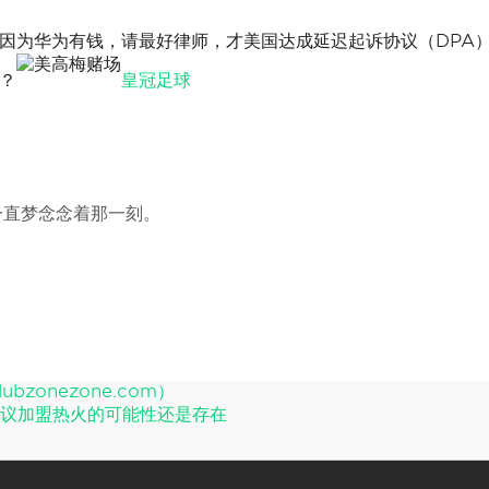
因为华为有钱，请最好律师，才美国达成延迟起诉协议（DPA
？
皇冠足球
一直梦念念着那一刻。
bzonezone.com）
薪协议加盟热火的可能性还是存在