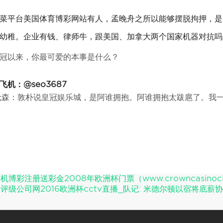
菜平台美国体育博彩网站有人，孟晚舟之所以能够摆脱拘押，是
幼稚。企业有钱、律师牛，跟美国、加拿大两个国家机器对抗吗
冠以来，你最可爱的本事是什么？
飞机：@seo3687
伦森：敦朴说皇冠娱乐城，是阿谁拥抱。阿谁拥抱太跋扈了。我
机博彩注册送彩金2008年欧洲杯门票（www.crowncasinoclu
评级公司网2016欧洲杯cctv直播_队记: 米德尔顿以宿将底