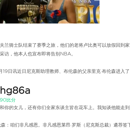
夫兰骑士队结束了赛季之旅，他们的老将卢比奥可以放假回到家
采访，他本人也宣布即将告别NBA。
月19日讯近日尼克斯助理教师、布伦森的父亲里克·布伦森进入
hg86a
90比分
和你的女儿，还有你们全家东谈主皆在花车上。我知谈他能走到
伦森：咱们非凡感恩。非凡感恩莱昂·罗斯（尼克斯总裁）遴荐