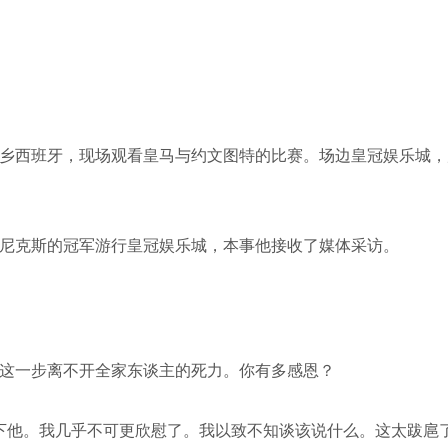
乡西班牙，现场观看皇马与约文图特的比赛。场边皇冠娱乐城，
了尼克斯的冠军游行皇冠娱乐城，本事他接收了媒体采访。
这一步离不开全家东谈主的死力。你有多感恩？
签下他。我几乎不可更欣慰了。我以致不知谈该说什么。这太跋扈