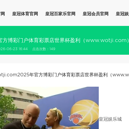
官网
皇冠体育官网
皇冠百家乐官网
皇冠会员官网
皇冠娱
官方博彩门户体育彩票店世界杯盈利（www.wotji.com
6-06-23 16:44 点击次数：149
otji.com2025年官方博彩门户体育彩票店世界杯盈利（www.wot
皇冠娱乐城