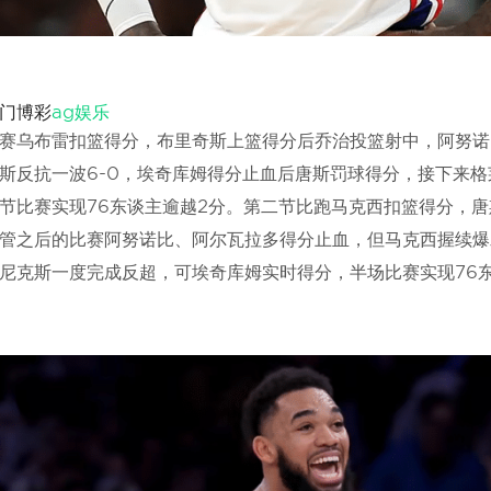
门博彩
ag娱乐
赛乌布雷扣篮得分，布里奇斯上篮得分后乔治投篮射中，阿努诺比
斯反抗一波6-0，埃奇库姆得分止血后唐斯罚球得分，接下来格
节比赛实现76东谈主逾越2分。第二节比跑马克西扣篮得分，
管之后的比赛阿努诺比、阿尔瓦拉多得分止血，但马克西握续爆
尼克斯一度完成反超，可埃奇库姆实时得分，半场比赛实现76东