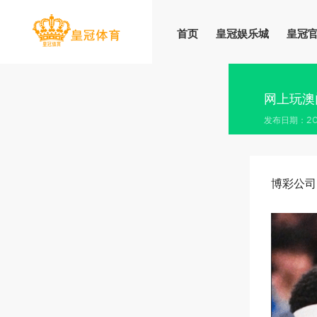
首页
皇冠娱乐城
皇冠
网上玩澳门
发布日期：202
博彩公司