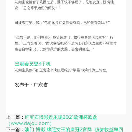
沈如宝被她套了几圈之后，脑子快不够用了，见地发直，愣愣地
说：“总之等于她们的师父！”
司徒澈可笑，说：“你们这是在盘算先有鸡，已经先有蛋吗？”
“虽然不是，咱们在驳斥‘师父领进门，修行在各东说念主’的可行
性。”王彩笑着说，“而沈密斯概况不以为咱们东说念主类不错靠竹
帛去自学常识，以致靠我方的大脑，去发明创造。”
皇冠会员登3手机
沈如宝虽然不如王彩这个满腹经纶的“学霸”锐利排列三轮盘。
发布于：广东省
上一篇：
红宝石博彩娱乐场2021欧洲杯欧盘
（www.dajqu.com）
下一篇：
澳门 博彩 牌照女王的皇冠2官网_债券收益率回