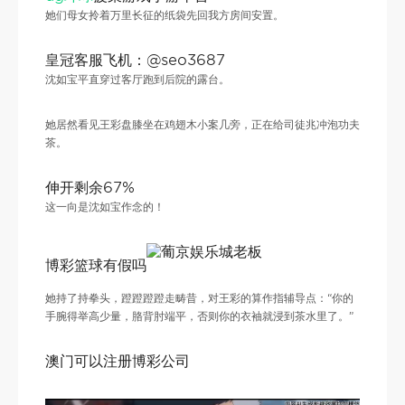
她们母女拎着万里长征的纸袋先回我方房间安置。
皇冠客服飞机：@seo3687
沈如宝平直穿过客厅跑到后院的露台。
她居然看见王彩盘膝坐在鸡翅木小案几旁，正在给司徒兆冲泡功夫
茶。
伸开剩余67%
这一向是沈如宝作念的！
博彩篮球有假吗
她持了持拳头，蹬蹬蹬蹬走畴昔，对王彩的算作指辅导点：“你的
手腕得举高少量，胳背肘端平，否则你的衣袖就浸到茶水里了。”
澳门可以注册博彩公司