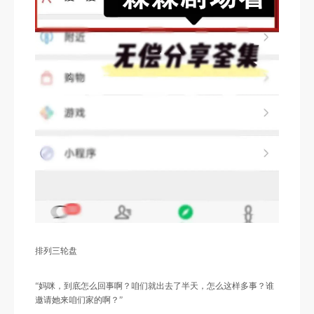
排列三轮盘
“妈咪，到底怎么回事啊？咱们就出去了半天，怎么这样多事？谁
邀请她来咱们家的啊？”