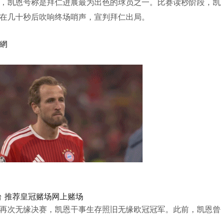
，凯恩号称是拜仁进展最为出色的球员之一。比赛读秒阶段，凯
在几十秒后吹响终场哨声，宣判拜仁出局。
網
台 推荐皇冠赌场网上赌场
再次无缘决赛，凯恩干事生存照旧无缘欧冠冠军。此前，凯恩曾侍