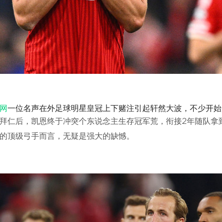
网
一位名声在外足球明星皇冠上下赌注引起轩然大波，不少开始
拜仁后，凯恩终于冲突个东说念主生存冠军荒，衔接2年随队拿
的顶级弓手而言，无疑是强大的缺憾。