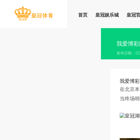
首页
皇冠娱乐城
皇冠
我爱博彩
发布日期：202
我爱博彩
在北京本
当终场哨