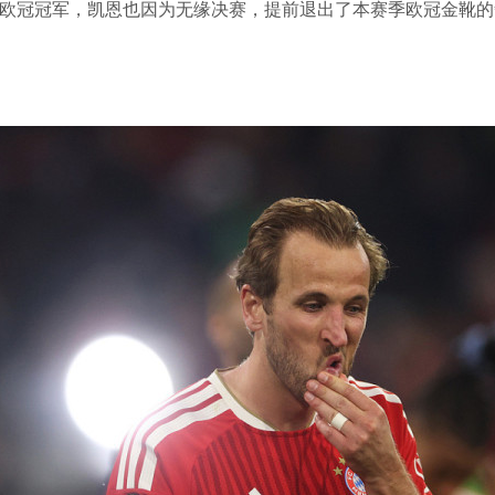
欧冠冠军，凯恩也因为无缘决赛，提前退出了本赛季欧冠金靴的