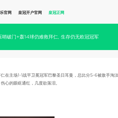
乐官网
皇冠开户官网
皇冠正网
哨破门+轰14球仍难救拜仁, 生存仍无欧冠冠军
在主场1-1战平卫冕冠军巴黎圣日耳曼，总比分5-6被敌手淘
，伤心的眼眶通红，几度欲落泪。