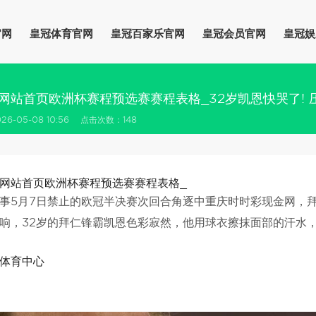
官网
皇冠体育官网
皇冠百家乐官网
皇冠会员官网
皇冠娱
网站首页欧洲杯赛程预选赛赛程表格_32岁凯恩快哭了! 压
6-05-08 10:56 点击次数：148
网站首页欧洲杯赛程预选赛赛程表格_
事5月7日禁止的欧冠半决赛次回合角逐中重庆时时彩现金网，拜仁
响，32岁的拜仁锋霸凯恩色彩寂然，他用球衣擦抹面部的汗水