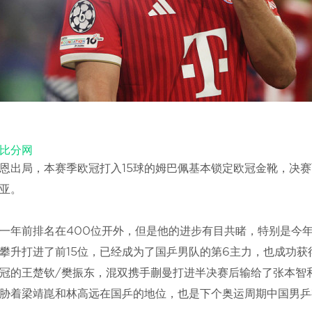
比分网
恩出局，本赛季欧冠打入15球的姆巴佩基本锁定欧冠金靴，决赛
亚。
一年前排名在400位开外，但是他的进步有目共睹，特别是今
攀升打进了前15位，已经成为了国乒男队的第6主力，也成功
冠的王楚钦/樊振东，混双携手蒯曼打进半决赛后输给了张本智
胁着梁靖崑和林高远在国乒的地位，也是下个奥运周期中国男乒