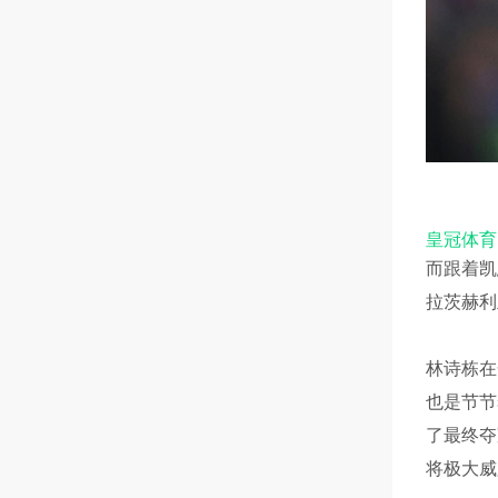
皇冠体育
而跟着凯
拉茨赫利
林诗栋在
也是节节
了最终夺
将极大威