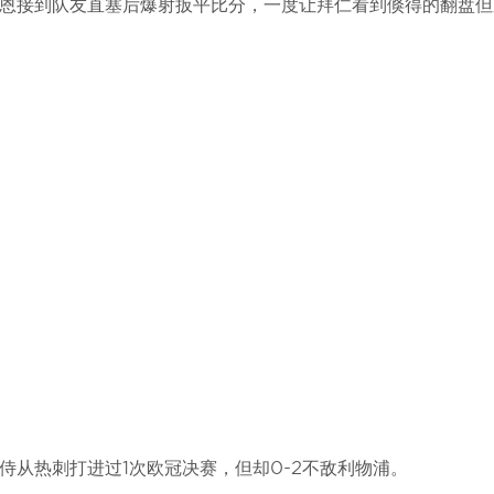
恩接到队友直塞后爆射扳平比分，一度让拜仁看到倏得的翻盘但
从热刺打进过1次欧冠决赛，但却0-2不敌利物浦。