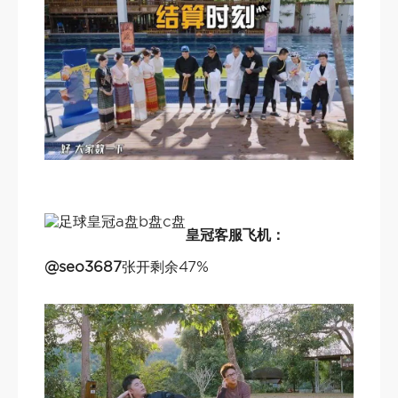
皇冠客服飞机：
@seo3687
张开剩余47%