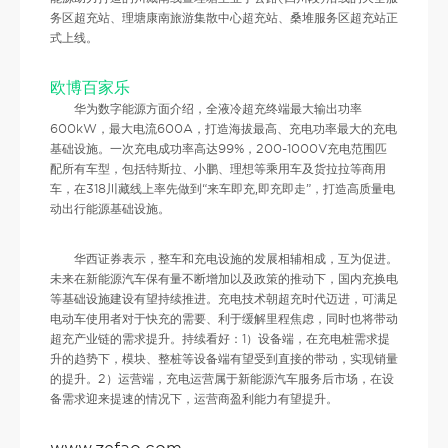
务区超充站、理塘康南旅游集散中心超充站、桑堆服务区超充站正
式上线。
欧博百家乐
华为数字能源方面介绍，全液冷超充终端最大输出功率
600kW，最大电流600A，打造海拔最高、充电功率最大的充电
基础设施。一次充电成功率高达99%，200-1000V充电范围匹
配所有车型，包括特斯拉、小鹏、理想等乘用车及货拉拉等商用
车，在318川藏线上率先做到“来车即充,即充即走”，打造高质量电
动出行能源基础设施。
华西证券表示，整车和充电设施的发展相辅相成，互为促进。
未来在新能源汽车保有量不断增加以及政策的推动下，国内充换电
等基础设施建设有望持续推进。充电技术朝超充时代迈进，可满足
电动车使用者对于快充的需要、利于缓解里程焦虑，同时也将带动
超充产业链的需求提升。持续看好：1）设备端，在充电桩需求提
升的趋势下，模块、整桩等设备端有望受到直接的带动，实现销量
的提升。2）运营端，充电运营属于新能源汽车服务后市场，在设
备需求迎来提速的情况下，运营商盈利能力有望提升。