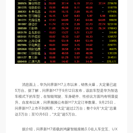
消息面上，华为问界新M7上市以来，销售火爆，大定量已超
5万台。据了解，问界新M7于9月12日发布，该款车型是华为智选
车模式下的车型，在智能驾驶、车身硬件、性价比方面均有明显提
升。自发布以来，问界频频公布新M7大定订单数量。9月25日，
问界新M7上市不到两周，“大定”超过2万台；整个9月“大定”总量
达3万台；至10月6日，“大定”超5万台。
据介绍，问界新M7搭载的鸿蒙智能座舱3.0在人车交互、UX