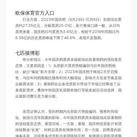
欧保体育官方入口
行业方面，2023年国庆档（9月29日-10月6日）全国综合票
房约27.35亿元，分账票房25.01亿，影片整体口碑一般。从日均
票房来看，国庆档日均票房为3.41亿元，相较于2019年同期日均
6.38亿的历史票房峰值下降了46.6%，表现不及预期。
七匹狼博彩
有分析指出，今年国庆档票房未能延续此前暑期档的强劲复苏
态势，主要原因是：1）头部影片票房势能偏弱与往年国庆档相
比，缺少“爆款”影片支撑；2）2023年国庆档于映前2天开启预
售，与往年同档期相比预售时间大幅缩短，影响片方宣发节奏及观
众购票决策；3）暑期档在众多优质影片带动下市场已经释放了众
多观影需求，叠加中秋国庆长假期有旅行等较多娱乐活动选择，观
众观影消费注意力被分散。
东莞证券认为，受到档期内头部影片势能偏弱、预售时间缩
短、旅游分流等因素的影响，今年国庆档票房未能延续此前暑期档
的强劲复苏态势。展望后续，一方面，暑期、国庆档优质影片有望
持续释放“长尾”，对档后票房有增厚作用；另一方面，四季度内容
储备丰富，后续更多优质影片有望陆续定档，刺激观众观影需求释