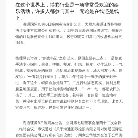
在这个世界上，博彩行业是一项非常受欢迎的娱
乐活动，许多人都参与其中，无论是在线还是线
下。
海通国际10月6日晚间在港交所公告，大股东海通证券拟根据
协议安排方式将公司私有化。计划生效后海通国际将退市。每股注
销的计划股份现金为1.52港元，较停牌前0.71港元的收盘价溢价约
114%。
梳理网友讨论，“割麦书记”之所以火，原因主要有三点：一是割麦
手法专业娴熟，俯身、挥镰、割麦、打结、捆麦，动作流畅，一气
呵成，割麦现场的娴熟、亲切感溢出视频画面，涌入网友心头。网
友说：“一看就是行家里手，我八几年还是个十来岁的孩子时干
过，看了这个，瞬间血脉觉醒了”。二是行动姿态真实，特别是用
膝盖跪压麦捆、用手使劲抻麦绳的镜头，“一举一动，都是农民的
孩子”。其三，此次手工割麦比赛，获得第一名的是一位当地村
民，并没有出现谁的官职大谁就得到好名次的不合理现象。比赛无
官僚习气，很纯粹，也是引发好评的原因之一。
海通证券8日晚间亦公告，公司第七届董事会第四十二次会议
（临时会议）审议通过《关于海通国际控股有限公司对海通国际证
券集团有限公司进行私有化的议案》，同意公司境外全资子公司海