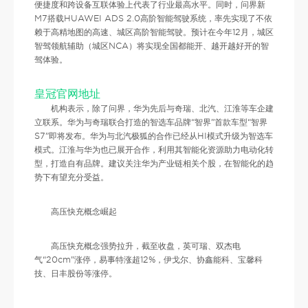
便捷度和跨设备互联体验上代表了行业最高水平。同时，问界新
M7搭载HUAWEI ADS 2.0高阶智能驾驶系统，率先实现了不依
赖于高精地图的高速、城区高阶智能驾驶。预计在今年12月，城区
智驾领航辅助（城区NCA）将实现全国都能开、越开越好开的智
驾体验。
皇冠官网地址
机构表示，除了问界，华为先后与奇瑞、北汽、江淮等车企建
立联系。华为与奇瑞联合打造的智选车品牌“智界”首款车型“智界
S7”即将发布。华为与北汽极狐的合作已经从HI模式升级为智选车
模式。江淮与华为也已展开合作，利用其智能化资源助力电动化转
型，打造自有品牌。建议关注华为产业链相关个股，在智能化的趋
势下有望充分受益。
高压快充概念崛起
高压快充概念强势拉升，截至收盘，英可瑞、双杰电
气“20cm”涨停，易事特涨超12%，伊戈尔、协鑫能科、宝馨科
技、日丰股份等涨停。