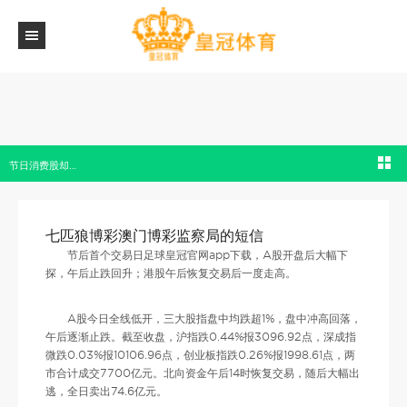
七匹狼博彩澳门博彩监察局的短信_复牌即翻倍！这一中资券商狂飙！华为产业链密集涨停
节日消费股却…
七匹狼博彩澳门博彩监察局的短信
节后首个交易日足球皇冠官网app下载，A股开盘后大幅下
探，午后止跌回升；港股午后恢复交易后一度走高。
A股今日全线低开，三大股指盘中均跌超1%，盘中冲高回落，
午后逐渐止跌。截至收盘，沪指跌0.44%报3096.92点，深成指
微跌0.03%报10106.96点，创业板指跌0.26%报1998.61点，两
市合计成交7700亿元。北向资金午后14时恢复交易，随后大幅出
逃，全日卖出74.6亿元。