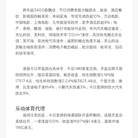
两市超3400股飘绿，节日消费类股大幅跳水，旅游、酒店餐
饮、影视股跌幅居前，幸福蓝海、华谊兄弟跌超10%，万达电影、
中国电影、上海电影、九华旅游等跌停，君亭酒店跌超9%；地
产、券商、酿酒、保险、银行等板块均走弱。华为汽车概念爆发，
光弘科技、美利信、强瑞技术等“20cm”涨停，高压快充概念亦走
强，英可瑞、双杰电气等涨停；减肥药概念热度不减，常山药业、
昊帆生物双双涨停；消费电子概念崛起，歌尔股份、欧菲光、冠石
科技等涨停。
港股今日早盘因台风休市，午后14时恢复交易。开盘后两大股
指强势拉升，随后震荡回落。截至收盘，恒生指数涨0.18%报
17517.4点，恒生科技指数涨0.24%报3825.48点。个股方面，微
博、比亚迪电子涨约4%；小鹏汽车跌逾3%，今日复牌的恒大汽车
跌近9%。
乐动体育代理
值得注意的是，今日复牌的海通国际开盘即翻倍。该股开盘后
直线拉升，一度涨超100%，收盘涨约97%报1.4港元，最新市值
118亿港元。