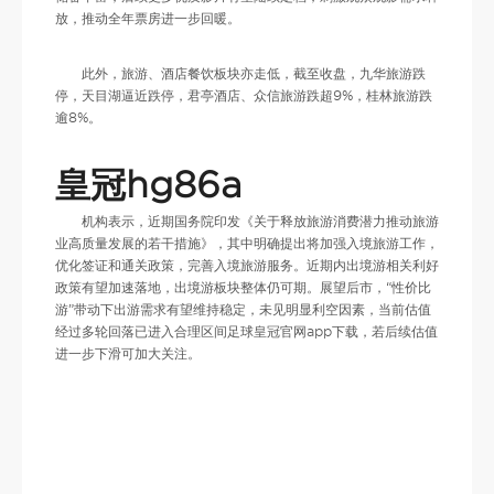
放，推动全年票房进一步回暖。
此外，旅游、酒店餐饮板块亦走低，截至收盘，九华旅游跌
停，天目湖逼近跌停，君亭酒店、众信旅游跌超9%，桂林旅游跌
逾8%。
皇冠hg86a
机构表示，近期国务院印发《关于释放旅游消费潜力推动旅游
业高质量发展的若干措施》，其中明确提出将加强入境旅游工作，
优化签证和通关政策，完善入境旅游服务。近期内出境游相关利好
政策有望加速落地，出境游板块整体仍可期。展望后市，“性价比
游”带动下出游需求有望维持稳定，未见明显利空因素，当前估值
经过多轮回落已进入合理区间足球皇冠官网app下载，若后续估值
进一步下滑可加大关注。