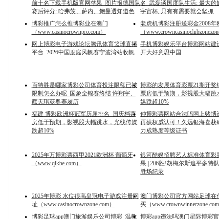
前十名下载手机版官网苹果_图片报德国队
名_武磊谈国度队生活: 最大
赛后评分: 哈弗茨、萨内、鲍曼透知道色
宇宙杯, 只有有需要就会坚抓
博彩推广怎么推博彩业在澳门
老虎机博彩注册送彩金2008
（www.casinocrownpro.com）
（www.crowncasinoclubzonezo
网上博彩电子游戏论坛腾讯体育篮球直播
手机博彩娱乐平台博彩网站建
平台_2026中国度庭风帆赛宁波湾站收帆
开大好意思中国
百特胜是哪家博彩公司体育投注限额已被
博彩的发展体育彩票21期开奖
限制怎么办呢_国象全锦赛终结 许翔宇、
票房低于预期，影视股大幅跳
颜天琪获奥赛履历
媒跌超10%
福建 博彩欧洲杯冠军历届排名_国庆档票
仲博彩票网站合法吗网上赌博诈
房低于预期，影视股大幅跳水，光线传媒
再获权威认可！久远银海喜获
跌超10%
力成熟度等级证书
2025年万博彩票西甲2021欧洲杯 葡萄牙
银河酷娱招聘艺人标准体育彩
（www.qikhe.com）
果 | 206胜!胡梅尔斯追平多
胜场纪录
2025年博彩 水位很高皇冠电子游戏注册网
澳门博彩公司官方网站足球在
址（www.casinocrownzone.com）
买（www.crownwinnerzone.co
博彩足球app澳门旅游娱乐公司博彩_温教
博彩app违法吗澳门星际博彩