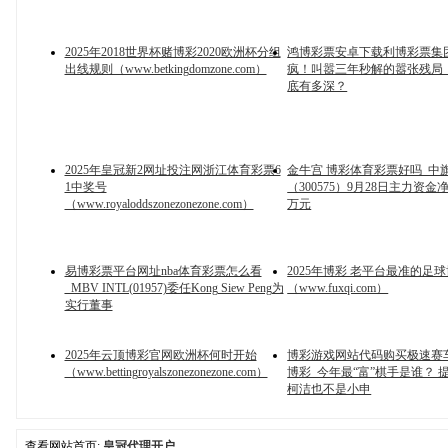
2025年2018世界杯赌博彩2020欧洲杯分组
鸿博彩票安卓下载利博彩票集
出线规则（www.betkingdomzone.com）
疯！叫嚣三年秒解的嚣张残局
底有多深？
2025年皇冠新2网址投注网浙江体育彩票6
金牛宫 博彩体育彩票好吗_中
1中奖号
（300575）9月28日主力资金净卖
（www.royaloddszonezonezone.com）
万元
易博彩票平台网址nba体育彩票怎么看
2025年博彩 老平台最准的足
_MBV INTL(01957)委任Kong Siew Peng为
（www.fuxqi.com）
实行董事
2025年云顶博彩官网欧洲杯何时开始
博彩游戏网站代码购买极速赛
（www.bettingroyalszonezonezone.com）
博彩_今年最“富”棋手是谁？ 
柯洁也不是小申
查看网站首页:
皇冠代理开户