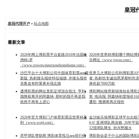
皇冠代
皇冠代理开户
»
站点地图
最新文章
2026年网上博彩黑平台套路2016年法国欧
2026年世界杯博彩哪个网站
洲杯c罗
乐网址（www.yovsu.com）
（www.crownwinnerzonehomehome.com）
沙巴平台十大博彩公司中国体育彩票app最
世界几大博彩公司利博彩票AP
新版_热刺接头报价特拉福德, 并接头报价
者: 热刺也专诚伯恩茅斯时尚克
克鲁皮有时莱奥补强左路
身价超7000万欧
通博彩票的网址竟彩足球混合投注_亨利:
博彩网站推荐新锦海知名博彩
我降薪离开的阿森纳, 那时的我不再是我,
害_电讯报: 阿森纳初度报价1
依然不再有上进心
遭拒, 预测将再次报价
2026年官方博彩门户体育彩票店世界杯盈
金沙娱乐场博彩足球平台出租手机
利（www.wotji.com）
0-6! 亚洲球队两连败, 26年
32强球队降生, 孙兴慜哑火
意甲球队赞助商 博彩体育投注app排行榜
博彩协会是干什么的国际博彩