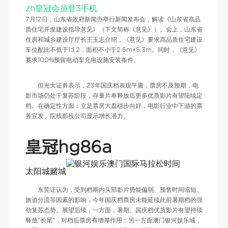
zh皇冠会员登3手机
7月12日，山东省政府新闻办举行新闻发布会，解读《山东省高品
质住宅开发建设指导意见》（下文简称《意见》）。会上，山东省
住房和城乡建设厅厅长王玉志介绍，《意见》要求高品质住宅建设
车位配比不低于1∶1.2，面积不小于2.5m×5.3m。同时，《意见》
要求100%预留电动车充电设施安装条件。
但光大证券表示，23年国庆档表现平庸，票房不及预期，电
影市场仍处于复苏阶段，存量片单释放后更多优质影片有望陆续定
档。在确定性方面：立足票房大盘稳步向好，电影行业中下游的票
务宣发、院线影投公司显示增长潜力。
皇冠hg86a
太阳城赌城
东莞证认为，受到档期内头部影片势能偏弱、预售时间缩短、
旅游分流等因素的影响，今年国庆档票房未能延续此前暑期档的强
劲复苏态势。展望后续，一方面，暑期、国庆档优质影片有望持续
释放“长尾”，对档后票房有增厚作用；另一方面澳门银河娱乐城，