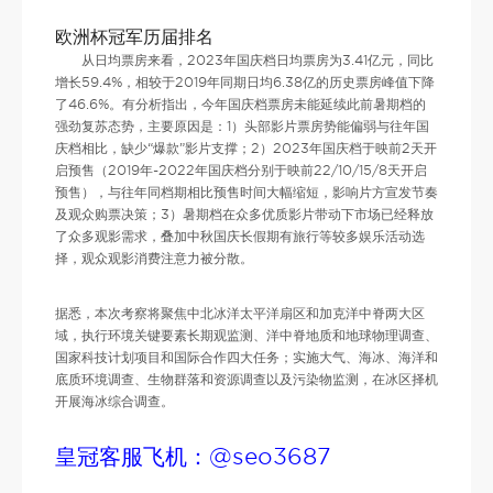
欧洲杯冠军历届排名
从日均票房来看，2023年国庆档日均票房为3.41亿元，同比
增长59.4%，相较于2019年同期日均6.38亿的历史票房峰值下降
了46.6%。有分析指出，今年国庆档票房未能延续此前暑期档的
强劲复苏态势，主要原因是：1）头部影片票房势能偏弱与往年国
庆档相比，缺少“爆款”影片支撑；2）2023年国庆档于映前2天开
启预售（2019年-2022年国庆档分别于映前22/10/15/8天开启
预售），与往年同档期相比预售时间大幅缩短，影响片方宣发节奏
及观众购票决策；3）暑期档在众多优质影片带动下市场已经释放
了众多观影需求，叠加中秋国庆长假期有旅行等较多娱乐活动选
择，观众观影消费注意力被分散。
据悉，本次考察将聚焦中北冰洋太平洋扇区和加克洋中脊两大区
域，执行环境关键要素长期观监测、洋中脊地质和地球物理调查、
国家科技计划项目和国际合作四大任务；实施大气、海冰、海洋和
底质环境调查、生物群落和资源调查以及污染物监测，在冰区择机
开展海冰综合调查。
皇冠客服飞机：@seo3687