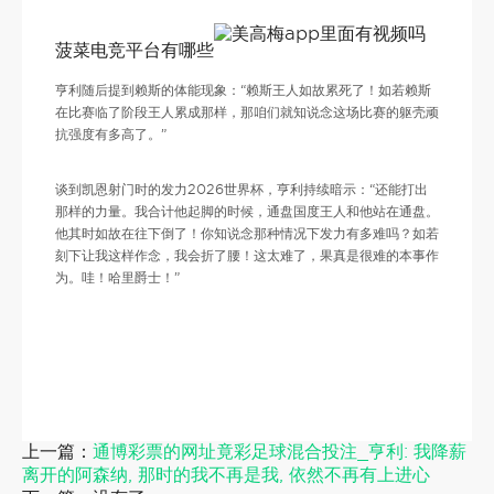
菠菜电竞平台有哪些
亨利随后提到赖斯的体能现象：“赖斯王人如故累死了！如若赖斯
在比赛临了阶段王人累成那样，那咱们就知说念这场比赛的躯壳顽
抗强度有多高了。”
谈到凯恩射门时的发力2026世界杯，亨利持续暗示：“还能打出
那样的力量。我合计他起脚的时候，通盘国度王人和他站在通盘。
他其时如故在往下倒了！你知说念那种情况下发力有多难吗？如若
刻下让我这样作念，我会折了腰！这太难了，果真是很难的本事作
为。哇！哈里爵士！”
上一篇：
通博彩票的网址竟彩足球混合投注_亨利: 我降薪
离开的阿森纳, 那时的我不再是我, 依然不再有上进心