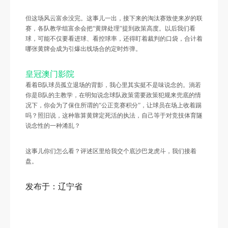
但这场风云富余没完。这事儿一出，接下来的淘汰赛致使来岁的联
赛，各队教学组富余会把“黄牌处理”提到政策高度。以后我们看
球，可能不仅要看进球、看控球率，还得盯着裁判的口袋，合计着
哪张黄牌会成为引爆出线场合的定时炸弹。
皇冠澳门影院
看着B队球员孤立退场的背影，我心里其实挺不是味说念的。淌若
你是B队的主教学，在明知说念球队政策需要政策犯规来兜底的情
况下，你会为了保住所谓的“公正竞赛积分”，让球员在场上收着踢
吗？照旧说，这种靠算黄牌定死活的执法，自己等于对竞技体育隧
说念性的一种淆乱？
这事儿你们怎么看？评述区里给我交个底沙巴龙虎斗，我们接着
盘。
发布于：辽宁省