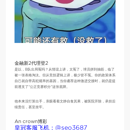
金融新2代理登2
是以，B队出局冤吗？从情谊上讲，太冤了，球员拼到抽筋，临了
被一张表格淘汰。但从竞技逻辑上讲，极少皆不冤。你的政策体系
自己就自带高犯规率的基因，当你遴荐这种激进交接时，就仍是提
前透支了“公正竞赛积分”这张底牌。
他本来没打算出手，亲眼看着文静自食其果，被医院开除，承担后
续责任，甚至坐牢。
An crown博彩
皇冠客服飞机：@seo3687