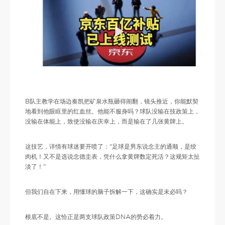
B队主教学在场边奏凯把矿泉水瓶砸得闹翻，镜头推近，你能默契
地看到他眼眶里的红血丝。他能不服身吗？球队没输在技政策上，
没输在体能上，致使没输在庆幸上，而是输在了几张黄牌上。
这技艺，详情有球迷要开喷了：“足球是男东说念主的通顺，是绞
肉机！又不是选说念德圭表，凭什么拿黄牌数定死活？这规矩太扯
淡了！”
但我们自在下来，用懂球的脑子拆解一下，这确实是未必吗？
根底不是。这恰正是两支球队政策DNA的势必着力。