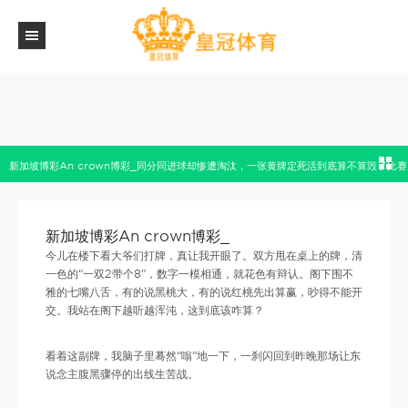
新加坡博彩An crown博彩_同分同进球却惨遭淘汰，一张黄牌定死活到底算不算毁了比赛
新加坡博彩An crown博彩_
今儿在楼下看大爷们打牌，真让我开眼了。双方甩在桌上的牌，清
一色的“一双2带个8”，数字一模相通，就花色有辩认。阁下围不
雅的七嘴八舌，有的说黑桃大，有的说红桃先出算赢，吵得不能开
交。我站在阁下越听越浑沌，这到底该咋算？
看着这副牌，我脑子里蓦然“嗡”地一下，一刹闪回到昨晚那场让东
说念主腹黑骤停的出线生苦战。