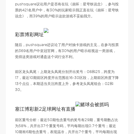
pushsquare议论用户是否有在玩《崩坏：星穹铁说念》，参与投
票的421名用户中，有30%的玩家暗示我正直在玩《崩坏：星穹铁
说念》，而39%的用户暗示这款游戏不妥贴我方。
彩票博彩网址
随后，pushsquare还议论了用户对抽卡游戏的主见，在参与投票
的369名用户中皇冠官网，有30%的用户暗示歧视这一类游戏，
觉得这类游戏对通盘这个词行业不利。
前区龙头凤尾：上期龙头凤尾分别开出奖号：08和25，跨度为
17，最近10期前区跨度开出范围在16-30区段，上期前区跨度下降
13个点位，本期适当关注跨度上升，参考龙头凤尾组合：02和
30。
塞江博彩新2足球网址有直播
前区重号分析：最近50期包含重号的奖号有29期，重号期数占比
为58%，共开出37个重复号码，平均每期出现0.7个重号；最近
10期有6期包含重号，表现温冷，共开出7个重号，平均每期出现