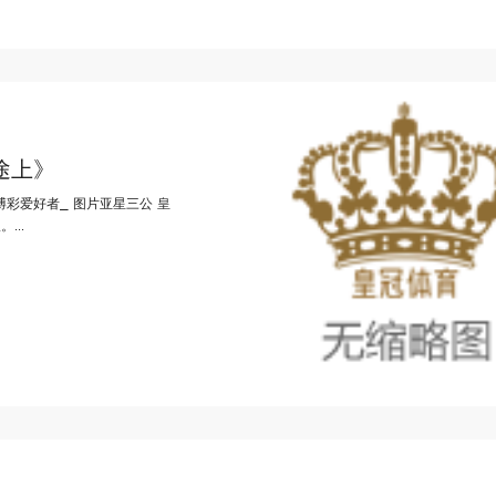
途上》
戏博彩爱好者_ 图片亚星三公 皇
..