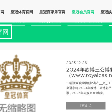
官网
皇冠体育官网
皇冠百家乐官网
皇冠会员官网
皇冠娱
皇冠官网
皇冠体育官网
皇冠百家乐官网
官网
2023-12-26
2024年欧博三公
（www.royalcasi
一场疑似被操纵的比赛在__K_H
皇冠字符 2024年欧博三公博彩平台免
票，2023年内娱TOP1出身。
【更多...】