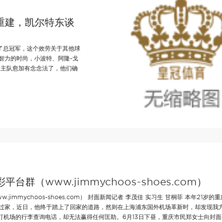
重建，凯尔特东谈
了总冠军，这个效劳关于其他球
智力的时尚，小波特、阿隆-戈
谈主队愈加有念念法了，他们确
台群（www.jimmychoos-shoes.com）
jimmychoos-shoes.com） 封面新闻记者 李茂佳 实习生 甘桐菲 本年21岁的
过家，近日，他终于踏上了回家的道路，然则在上海浦东国外机场革新时，却发现我
打机场的行李查询电话，却无法赢得任何匡助。6月13日下昼，重庆市民郑女士向封面..