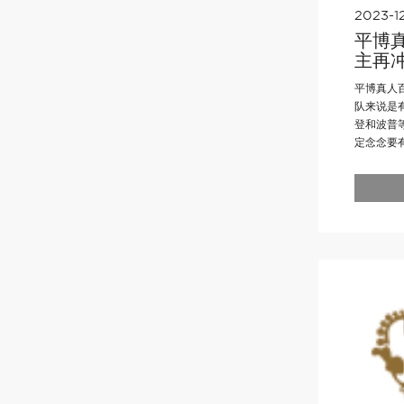
2023-1
平博
主再
平博真人
队来说是
登和波普
定念念要有点