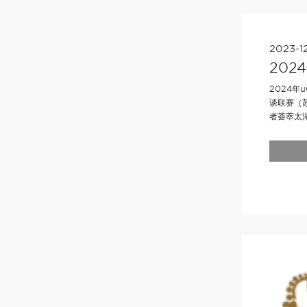
2023-1
202
2024年
谈联赛（
者荟萃太湖