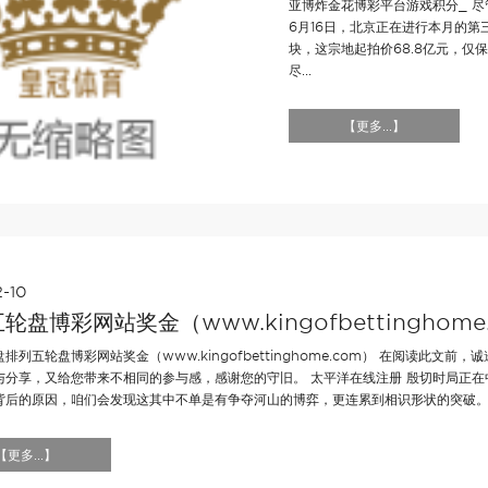
亚博炸金花博彩平台游戏积分_ 尽
6月16日，北京正在进行本月的
块，这宗地起拍价68.8亿元，仅
尽...
【更多...】
2-10
轮盘博彩网站奖金（www.kingofbettinghome
排列五轮盘博彩网站奖金（www.kingofbettinghome.com） 在阅读此文前
与分享，又给您带来不相同的参与感，感谢您的守旧。 太平洋在线注册 殷切时局正
背后的原因，咱们会发现这其中不单是有争夺河山的博弈，更连累到相识形状的突破。 有
【更多...】