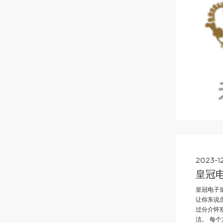
2023-1
皇冠
皇冠电子
让你东说
过分介怀
洁。 每个东