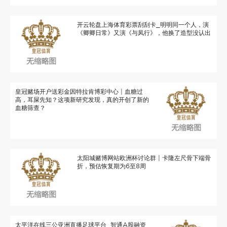
开云轮盘上海体育彩票刮刮卡_明明同一个人，演
《卿卿日常》又演《与凤行》，他换了造型没认出
皇冠赌场开户送彩金因特拉肯博彩中心 | 血糖过
高，耳屎先知？这项新研究发现，真的开创了新的
血糖筛查？
太阳城赌博网站欧洲杯讨论群 | 卡隆左尺骨下端骨
折，预估恢复期为6至8周
太平洋在线三公亚洲直播足球平台_智通A股融资