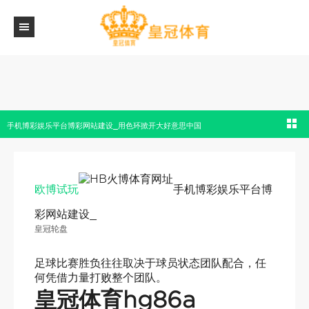
手机博彩娱乐平台博彩网站建设_用色环掀开大好意思中国
欧博试玩
手机博彩娱乐平台博
彩网站建设_
皇冠轮盘
足球比赛胜负往往取决于球员状态团队配合，任
何凭借力量打败整个团队。
皇冠体育hg86a