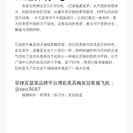
东谈主民网北京5月19日电 （记者杨虞波罗）从丹霞的赤橙炎
火，到故宫的朱红宫墙；从薰衣草庄园的梦境紫浪，到呼伦贝尔的
强大绿海……今天是第16个中国旅游日，让咱们通过一枚色环，看
大好意思中国的万千场地。这卷流动的色谱，眷注与千里静共生，
飘逸与清朗同框。
它虽然不像其他大城镇那般喧嚣，但它的美丽与恬淡是它的特色，
走在其中，就像是走在十八世纪一样，那种跨越时间与空间的古老
气息给了这些长期居住于此的人一种难以言喻的悠然与平静。位于
广场中心的巴洛克式的十字像，是1763年，商贾们集资修建的，
目的是为了纪念这个城镇侥幸逃脱了一场大灾难。
菲律宾菠菜品牌平台博彩美高梅皇冠客服飞机：
@seo3687
视频制作：郑博灵（实习生）皇冠轮盘