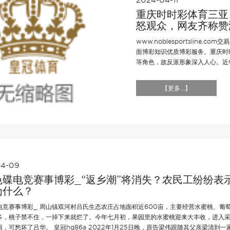
重庆时时彩体育三亚
怒观众，网友齐称赞
www.noblesportsli
面博彩知识优质博彩服务。重庆时
等角色，故反派形象深入人心。近年
【更多...】
04-09
色碟电竞赛事博彩_“返乡潮”将消失？农民工纷纷表
为什么？
电竞赛事博彩_ 周山镇双河村吕氏生态农庄占地面积近600亩，主要经营水蜜桃、葡
多，桃子禁不住，一掉下来就烂了。今年七月初，果园里的水蜜桃迎来大丰收，进入
，可愁坏了吕华。 皇冠hg86a 2022年1月25日晚，原告梁伟跟随其父亲梁清到一