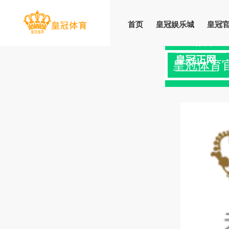
首页
皇冠娱乐城
皇冠
皇冠娱乐城
皇冠正网
皇冠体育