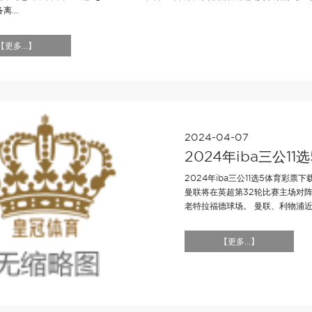
...
【更多...】
2024-04-07
2024年iba三公11
2024年iba三公11选5体育彩票下
曼联将在英超第32轮比赛主场对阵
老特拉福德球场。 曼联、利物浦近3
【更多...】