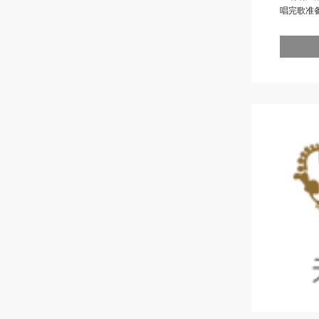
唱完歌准备离