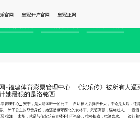
乐官网
皇冠开户官网
皇冠正网
皇冠会员官网
皇冠娱乐官网
皇冠开户官网
网-福建体育彩票管理中心_《安乐传》被所有人逼
计她最狠的是洛铭西
彩票管理中心_ 安宁，是大靖国唯一的公主。 自幼被太后抚养长大，不论是太后，还
容。 除了公主的尊贵身份，她还是镇守西北的女将军。武艺高强，谋略过人。一壶酒
皇冠 投注 一出场，就是与任安乐在青楼不打不相识，推杯换盏，把酒言欢。 一边行着