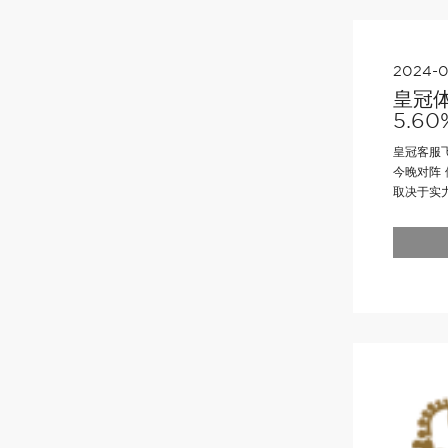
2024-
皇冠体
5.60
皇冠客服飞
今晚对阵 
取决于实