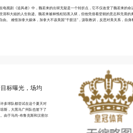
_ 在电视剧《追风者》中，魏若来的出狱无疑是一个转折点，它不仅改变了魏若来的命
世清和大姐的人生轨迹。魏若来被林憔松陷害入狱，但他凭借着坚韧的意志和无畏的
自由。 难怪加拿大媒体，加拿大不该美国“干脏活”，汲取教训，反思对美关系，自身
新目标曝光，场均
，许多球队都尝试在这个夏天对
器琼斯，大黑马广州队也签下了
。由于马尚-布鲁克斯和汉密尔