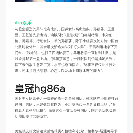
iba娱乐
与垂危强烈的男队比赛比拟，国乒女队高出踏实，孙颖莎、王曼
昱、王艺迪先后出场，均以3比0差别横扫伯格斯特隆、卡尔伯
格、博嘉德。行动女队一单的孙颖莎，除了小组赛次轮对阵中国台
北队时轮休外，其余场次沿途为队列“打头阵”，干脆利落地拿下开
门红。“我来这儿也打了四场比赛了，马琳教学一直抽到主队，是
以皆是我第一盘上场。”孙颖莎示意，一行眼队列仍是插足八强，
接下来的敌手愈发广宽，水平也愈加接近，“这将不仅仅比拼技计
谋，还比拼包括想想、心态，以及场上阅读比赛的能力”。
皇冠hg86a
国乒男女队四分之一决赛的敌手皆是韩国队。韩国队在小组赛打败
过国乒男队，王楚钦对此以为，小组赛两边一单皆莫得上场，“莫
得真刀真枪地比拼”。面临这么一支队员韩国队，国乒男队队员最
初照旧要作念好我方。
美媒就支招火箭追求后场球员布拉德利-比尔，拉斐尔-斯通可寻求