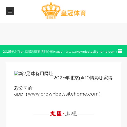
2025年北京pk10博彩哪家博彩公司的app（www.crownbetssitehome.com）
2025年北京pk10博彩哪家博
彩公司的
app（www.crownbetssitehome.com）