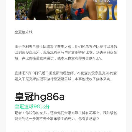
皇冠娱乐城
由于克利夫兰骑士队结束了赛季之旅，他们的老将卢比奥可以放假
回到家乡西班牙，现场观看皇马与约文图特的比赛。场边皇冠娱乐
城，卢比奥接受媒体采访，他本人也宣布即将告别NBA。
直播吧6月19日讯近日尼克斯助理教师、布伦森的父亲里克·布伦森
进入了尼克斯的冠军游行皇冠娱乐城，本事他接收了媒体采访。
皇冠hg86a
皇冠篮球90比分
记者：你和你的女儿，还有你们全家东谈主皆在花车上。我知谈他
能走到这一步离不开全家东谈主的死力。你有多感恩？