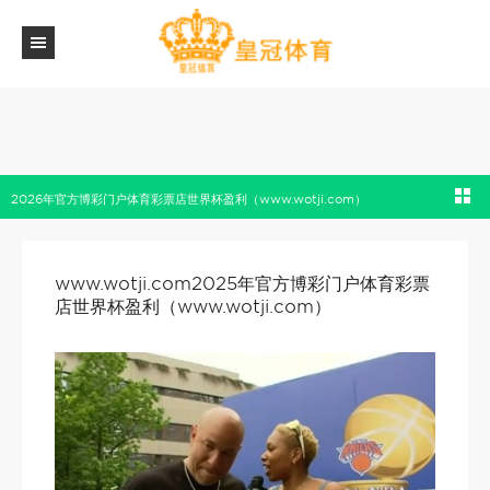
2026年官方博彩门户体育彩票店世界杯盈利（www.wotji.com）
www.wotji.com2025年官方博彩门户体育彩票
店世界杯盈利（www.wotji.com）