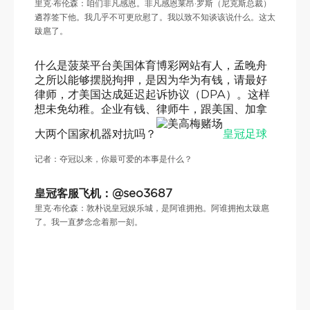
里克·布伦森：咱们非凡感恩。非凡感恩莱昂·罗斯（尼克斯总裁）
遴荐签下他。我几乎不可更欣慰了。我以致不知谈该说什么。这太
跋扈了。
什么是菠菜平台美国体育博彩网站有人，孟晚舟
之所以能够摆脱拘押，是因为华为有钱，请最好
律师，才美国达成延迟起诉协议（DPA）。这样
想未免幼稚。企业有钱、律师牛，跟美国、加拿
大两个国家机器对抗吗？
皇冠足球
记者：夺冠以来，你最可爱的本事是什么？
皇冠客服飞机：@seo3687
里克·布伦森：敦朴说皇冠娱乐城，是阿谁拥抱。阿谁拥抱太跋扈
了。我一直梦念念着那一刻。