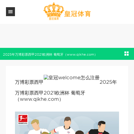
2025年万博彩票西甲2021欧洲杯 葡萄牙（www.qikhe.com）
万博彩票西甲
2025年
万博彩票西甲2021欧洲杯 葡萄牙
（www.qikhe.com）