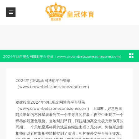
2024年沙巴现金网博彩平台登录（www.crownbetszonezonezone.com）
2024年沙巴现金网博彩平台登录
（www.crownbetszonezonezone.com）
稳健投资2024年沙巴现金网博彩平台登录
（www.crownbetszonezonezone.com） 上周末，好意思国
阿拉斯加的不雅星者看到了一个不寻常的征象：夜空中出现了一个
稀零的浅蓝色螺旋。当地时刻15日，阿拉斯加高空北极光带伸开的
同期，一个天地星系格局的浅蓝色螺旋出现了几分钟。阿拉斯加影
相师们以延时影相神情捕捉到了漩涡，相片在外交平台等闲转发。