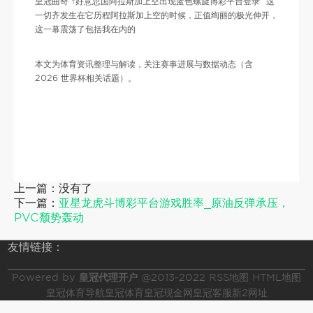
皇冠曲奇 ↑好意思国阿拉斯加上空出现蓝色螺旋博彩平台登录 “这
一切齐发生在它历程阿拉斯加上空的时候，正值绚丽的极光伸开，
这一幕震荡了包括我在内的
本文为体育资讯整理与解读，关注赛事进展与数据动态（含
2026 世界杯相关话题）。
上一篇：没有了
下一篇：
亚星龙虎斗博彩平台游戏胜率_原油反弹承压，
PVC颓势轰动
友情链接：
Powered by
皇冠代理开户
@2013-2022
RSS地图
HTML地图
皇冠体育导航
皇冠体育
皇冠现金网
皇冠客服
新2网址