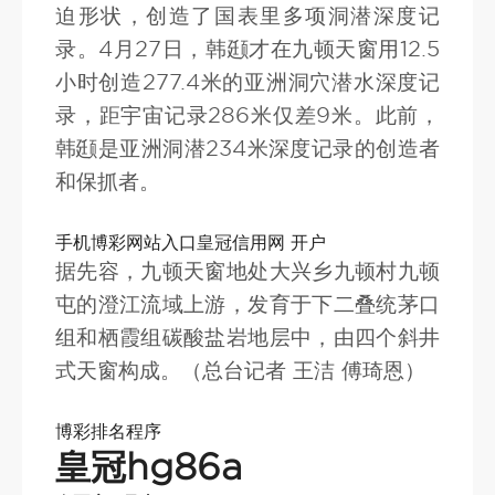
迫形状，创造了国表里多项洞潜深度记
录。4月27日，韩颋才在九顿天窗用12.5
小时创造277.4米的亚洲洞穴潜水深度记
录，距宇宙记录286米仅差9米。此前，
韩颋是亚洲洞潜234米深度记录的创造者
和保抓者。
手机博彩网站入口皇冠信用网 开户
据先容，九顿天窗地处大兴乡九顿村九顿
屯的澄江流域上游，发育于下二叠统茅口
组和栖霞组碳酸盐岩地层中，由四个斜井
式天窗构成。（总台记者 王洁 傅琦恩）
博彩排名程序
皇冠hg86a