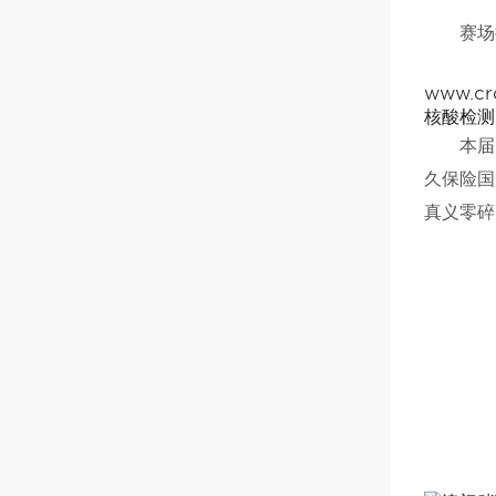
赛场揭
www.
核酸检测
本届"起
久保险国
真义零碎