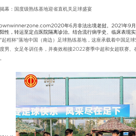
幕：国度级熟练基地迎省直机关足球盛宴
crownwinnerzone.com2020年6月非法出境老挝。20
阳性，转运至定点医院隔离诊治。结合流行病学史、临床表现实
程杯"落地中国（南边）足球熟练基地，这座承载着中国足球
度男、女足冬训任务，并奏效相接2022赛季中超和女超联赛。
。