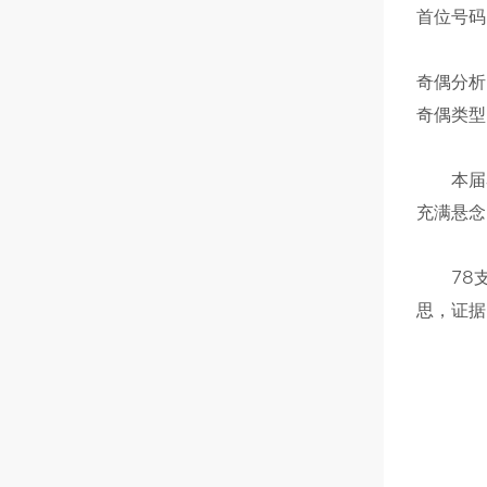
首位号码
奇偶分析
奇偶类型
本届赛
充满悬念
78支军
思，证据