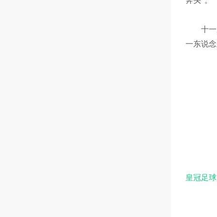
奔头"。
十一东说
一东说念
皇冠足球