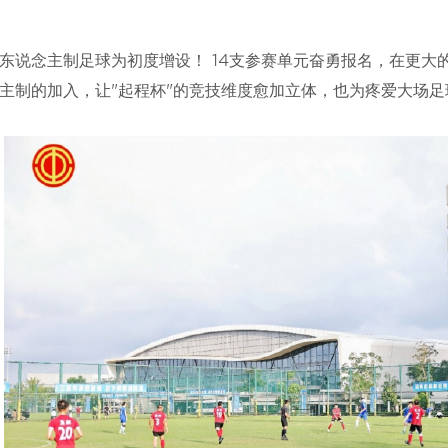
念主制足球为初度增设！ 14支参赛单元奋勇报名，在更大的
主制的加入，让"起程杯"的竞技维度愈加立体，也为疼爱大场