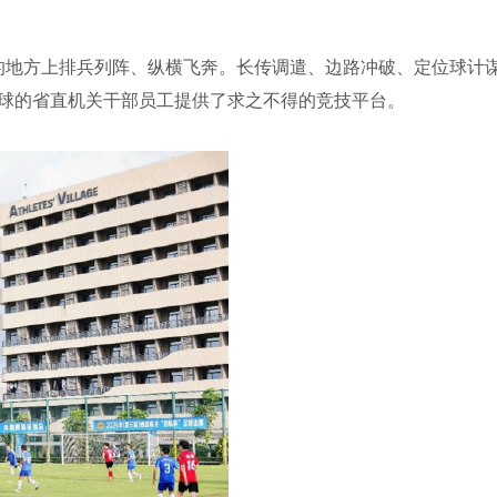
地方上排兵列阵、纵横飞奔。长传调遣、边路冲破、定位球计谋
足球的省直机关干部员工提供了求之不得的竞技平台。