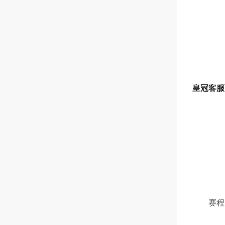
皇冠客服
赛程紧凑