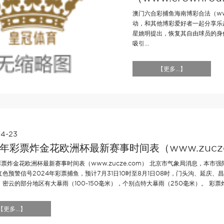
澳门六合彩捕鱼海南博彩合法（www.
动，和其他博彩爱好者一起分享乐
星姚明提出，恢复其自由球员的身
吸引...
【更多...】
4-23
4年彩票炸金花欧洲杯最新赛事时间表（www.zucze
彩票炸金花欧洲杯最新赛事时间表（www.zucze.com） 北京市气象局消息，本
色预警信号2024年彩票捕鱼，预计7月31日10时至8月1日08时，门头沟、延庆
密云的部分地区有大暴雨（100-150毫米），个别点特大暴雨（250毫米）。 彩票炸金
【更多...】