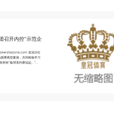
团召开内控“示范企
itezone.com 皇冠分红
场观摩典型案例，共同检验学习
杯”板球系列赛说起。“...