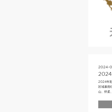
2024-0
202
2024年
区域暴雨红
山、怀柔、