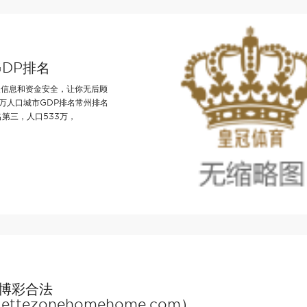
DP排名
人信息和资金安全，让你无后顾
0万人口城市GDP排名常州排名
名第三，人口533万，
博彩合法
lettezonehomehome.com）