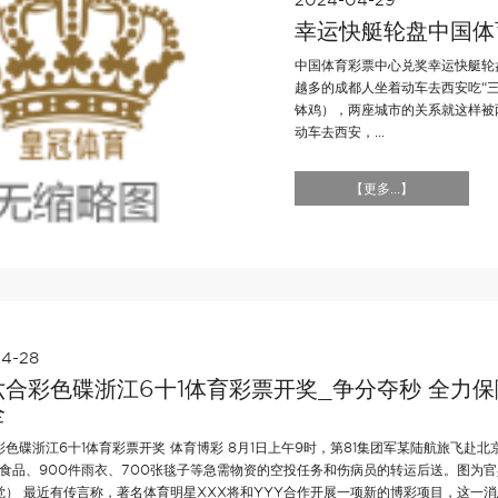
幸运快艇轮盘中国体
中国体育彩票中心兑奖幸运快艇轮
越多的成都人坐着动车去西安吃“
钵鸡），两座城市的关系就这样被
动车去西安，...
【更多...】
4-28
六合彩色碟浙江6十1体育彩票开奖_争分夺秒 全力
全
色碟浙江6十1体育彩票开奖 体育博彩 8月1日上午9时，第81集团军某陆航旅飞赴
份食品、900件雨衣、700张毯子等急需物资的空投任务和伤病员的转运后送。图为官
觉） 最近有传言称，著名体育明星XXX将和YYY合作开展一项新的博彩项目，这一