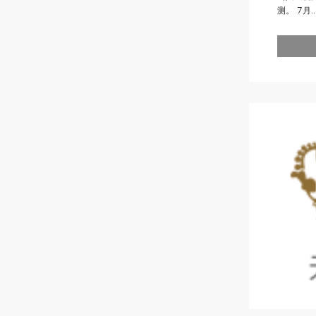
测。 7月..