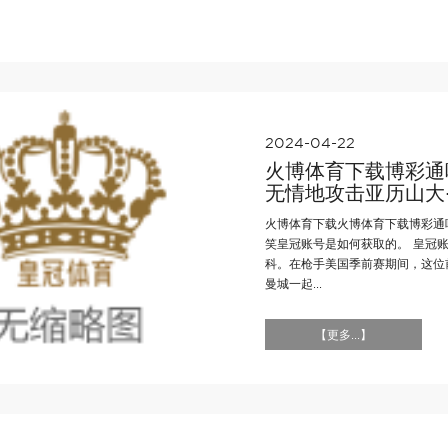
2024-04-22
火博体育下载博彩通
无情地攻击亚历山大
火博体育下载火博体育下载博彩通
笑皇冠账号是如何获取的。 皇冠账
科。在枪手美国季前赛期间，这位前
曼城一起...
【更多...】