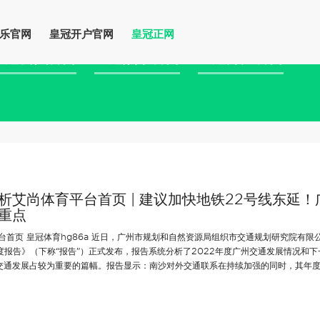
乐官网
皇冠开户官网
皇冠正网
皇冠会员官网
皇冠娱乐官网
皇冠开户官网
析艾尚体育平台首页 | 建议加快地铁22号线东延！
重点
首页 皇冠体育hg86a 近日，广州市规划和自然资源局组织市交通规划研究院有限
度报告》（下称“报告”）正式发布，报告系统分析了2022年度广州交通发展情况和下
的交通发展占较为重要的篇幅。报告显示：南沙对外交通联系在持续加强的同时，其年