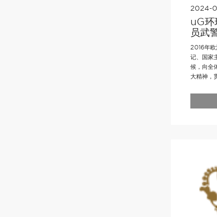
2024-0
uG环
员武
2016年
记、国家
候，向全
大精神，贯