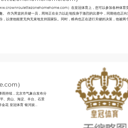
crownroulettezonehomehome.com）在皇冠体育上，您可以参加各种体育
趣。 作为男篮的关键一员，周琦正在全力以赴地投身于激烈的比赛中，同期他也正向
份，以便他能更无拘无束地支持国家队。同时，睢冉也正在进行关键的决策，他被两
.com）
市强降雨持续，北京市气象台发布分
、昌平、房山、海淀、丰台、石景
花 皇冠体育 银河娱...