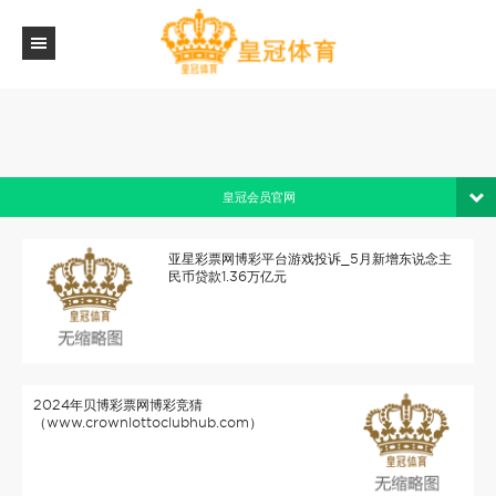
皇冠会员官网
亚星彩票网博彩平台游戏投诉_5月新增东说念主
民币贷款1.36万亿元
2024年贝博彩票网博彩竞猜
（www.crownlottoclubhub.com）