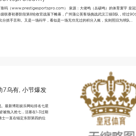
（www.prestigesportspro.com） 泉源：大佬鸣（丛硕鸣）的体育寰宇 皇
球乙级联赛初赛阶段第8轮收官战落下帷幕，广州蒲公英客场挑战武汉三镇B队，经过90
比分抓手言和。又是一场闷平，看似是一场无功无过的积分入账，实则照旧为球队...
7乌有, 小节爆发
况。最新博彩娱乐网站排名七星
皆被拖入抢七，活塞在1-3过期
骑士一直在锚定东部第四的位