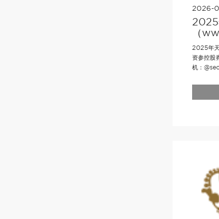
2026-0
20
（www
2025年
资参控股券
机：@se