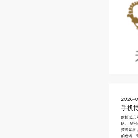
2026-
手机
欧博试玩
队。 皇冠
梦境紫浪
的色谱，眷注