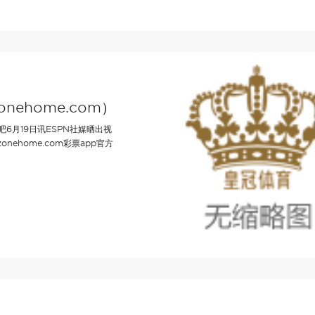
nehome.com）
播吧6月19日讯ESPN社媒晒出视
nehome.com彩票app官方