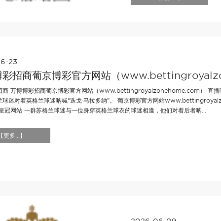
6-23
彩招商葡京博彩官方网站（www.bettingroyalzo
商 万博博彩招商葡京博彩官方网站（www.bettingroyalzonehome.com） 直
球迷对着英格兰球迷呐喊“迭戈·马拉多纳”。 葡京博彩官方网站www.bettingroyalzo
皇冠网站 一群苏格兰球迷与一位身穿英格兰球衣的球迷相逢，他们对着后者呐...
【更多...】
2026-06-09