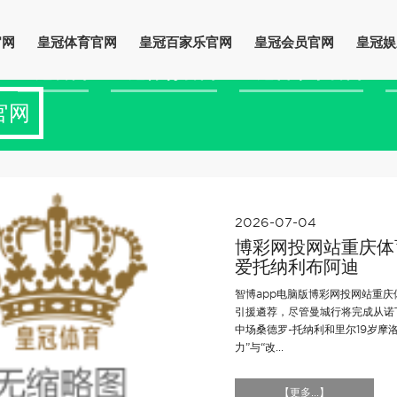
官网
皇冠体育官网
皇冠百家乐官网
皇冠会员官网
皇冠娱
皇冠官网
皇冠体育官网
皇冠百家乐官网
官网
2026-07-04
博彩网投网站重庆体育
爱托纳利布阿迪
智博app电脑版博彩网投网站重庆体
引援遴荐，尽管曼城行将完成从诺
中场桑德罗-托纳利和里尔19岁摩
力”与“改...
【更多...】