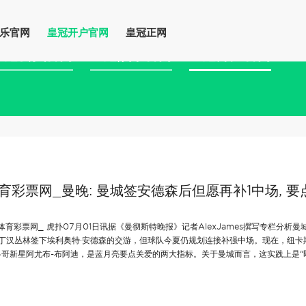
乐官网
皇冠开户官网
皇冠正网
皇冠会员官网
皇冠娱乐官网
皇冠开户官网
彩票网_曼晚: 曼城签安德森后但愿再补1中场, 要
育彩票网_ 虎扑07月01日讯据《曼彻斯特晚报》记者AlexJames撰写专栏分析曼
丁汉丛林签下埃利奥特·安德森的交游，但球队今夏仍规划连接补强中场。现在，纽卡
洛哥新星阿尤布-布阿迪，是蓝月亮要点关爱的两大指标。关于曼城而言，这实践上是“