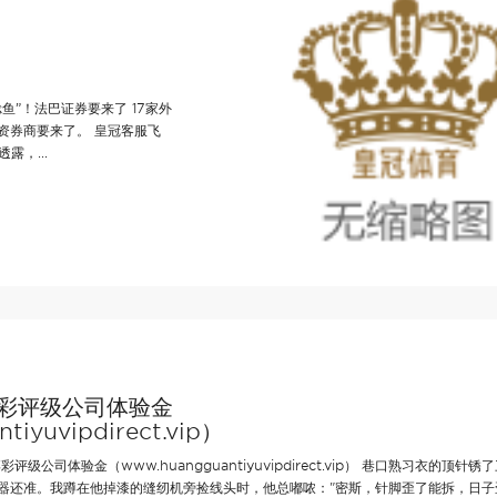
“鲶鱼”！法巴证券要来了 17家外
外资券商要来了。 皇冠客服飞
露，...
博彩评级公司体验金
iyuvipdirect.vip）
级公司体验金（www.huangguantiyuvipdirect.vip） 巷口熟习衣的顶针锈
器还准。我蹲在他掉漆的缝纫机旁捡线头时，他总嘟哝："密斯，针脚歪了能拆，日子