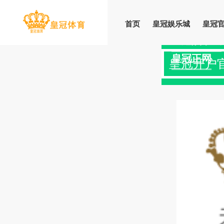
首页
皇冠娱乐城
皇冠
皇冠娱乐城
皇冠正网
皇冠开户