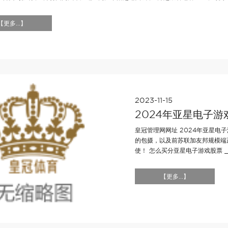
【更多...】
2023-11-15
2024年亚星电子游戏怎
皇冠管理网网址 2024年亚星电子游戏
的包摄，以及前苏联加友邦规模端
使！ 怎么买分亚星电子游戏股票 _
【更多...】