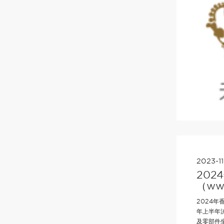
2023-11
20
（www
2024年
年上半年
及零部件