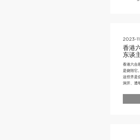
2023-11
香港
东谈
香港六合
是烧毁它
这些齐是
洞开、透明