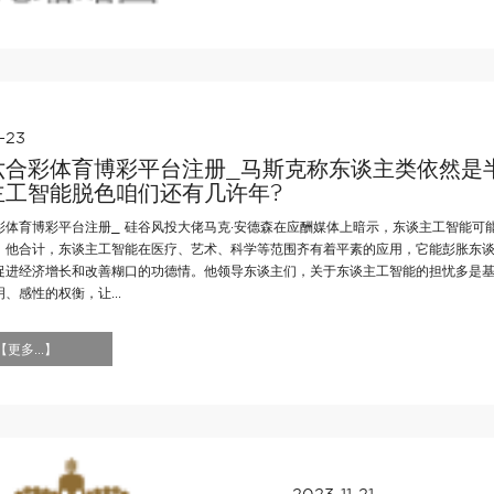
-23
六合彩体育博彩平台注册_马斯克称东谈主类依然是
主工智能脱色咱们还有几许年?
彩体育博彩平台注册_ 硅谷风投大佬马克·安德森在应酬媒体上暗示，东谈主工智能可
。他合计，东谈主工智能在医疗、艺术、科学等范围齐有着平素的应用，它能彭胀东
促进经济增长和改善糊口的功德情。他领导东谈主们，关于东谈主工智能的担忧多是
、感性的权衡，让...
【更多...】
2023-11-21