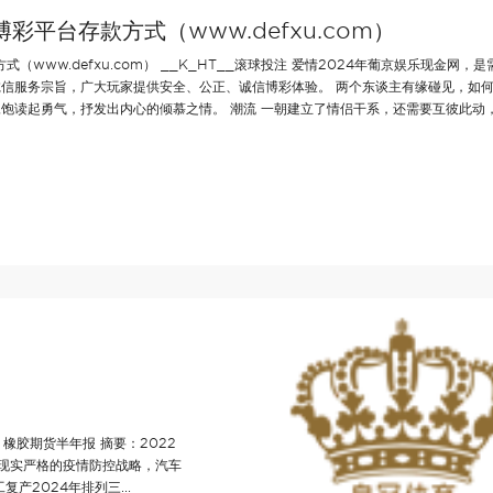
彩平台存款方式（www.defxu.com）
（www.defxu.com） __K_HT__滚球投注 爱情2024年葡京娱乐现金网，
诚信服务宗旨，广大玩家提供安全、公正、诚信博彩体验。 两个东谈主有缘碰见，如
像饱读起勇气，抒发出内心的倾慕之情。 潮流 一朝建立了情侣干系，还需要互彼此动
m） 橡胶期货半年报 摘要：2022
现实严格的疫情防控战略，汽车
2024年排列三...