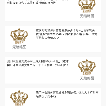
科技发布公告，其股东减持665.16万股
重庆时时彩体育体育彩票多少个号码_台军硬头
皮“监控”解放军欠40亿油钱赖着不给 台媒：台湾
平均每人负债27万
澳门六合彩龙虎斗网上真人赌博娱乐平台_《进球
网》评金球奖竞争力前二十：有梅西！没有C罗！
澳门六合彩体育欧洲杯24强分组_饼太大！广州南
站的房子卖不动