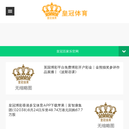
皇冠百家乐官网
英国博彩平台免费博彩开户彩金 | 金熊猫奖参评作
品展播丨《波斯语课》
皇冠博彩香港多宝体育APP下载苹果 | 富智康集
团(02038)8月24日斥资48.74万港元回购67.7
万股