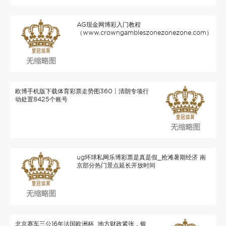
AG现金网博彩入门教程
（www.crowngambleszonezonezone.com）
欧博手机版下载体育彩票走势图360 | 清朗专项行
动处置8425个账号
ug环球私网乐博彩票是真是假_抢滩暑期经济 南
京部分热门景点延长开放时间
北京赛车三公16年法国欧洲杯_地方财政紧张，银