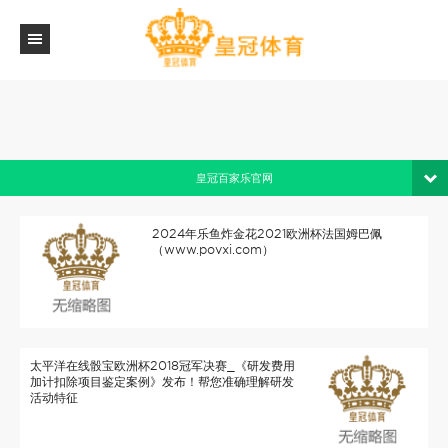
皇冠百家乐官网
2024年乐鱼炸金花2021欧洲杯法国姆巴佩
（www.povxi.com）
太平洋在线骰宝欧洲杯2018冠军决赛_《研发费用
加计扣除项目鉴定案例》发布！帮您准确理解研发
活动特征