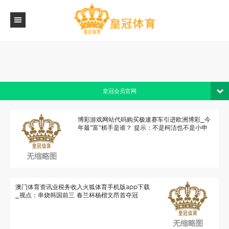
皇冠会员官网
博彩游戏网站代码购买极速赛车引进欧洲博彩_今
年最“富”棋手是谁？ 提示：不是柯洁也不是小申
澳门体育资讯业税务收入火狐体育手机版app下载
_视点：串烧韩国前三 春兰杯杨楷文昂首夺冠