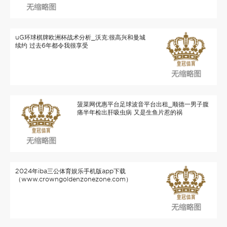
uG环球棋牌欧洲杯战术分析_沃克:很高兴和曼城
续约 过去6年都令我很享受
菠菜网优惠平台足球波音平台出租_顺德一男子腹
痛半年检出肝吸虫病 又是生鱼片惹的祸
2024年iba三公体育娱乐手机版app下载
（www.crowngoldenzonezone.com）