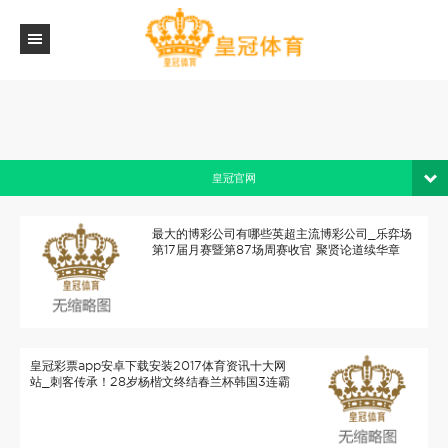
皇冠官网
最大的博彩公司有哪些英超主流博彩公司_乐弈场
第17届月赛暨第87场周赛收官 聚贤论道续华章
皇冠彩票app安卓下载安装2017体育资讯十大网
站_刺客传承！28岁杨楷文终结春兰杯韩国3连霸