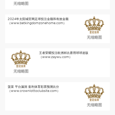
2024年太阳城官网足球投注金额和有效金额
（www.betkingdomzonehome.com）
王者荣耀投注欧洲杯比赛用球球迷版
（www.zaywu.com）
菠菜 平台漏洞 套利体育彩票预测比分
（www.crownlottoclubsite.com）